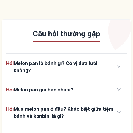
Câu hỏi thường gặp
Hỏi
Melon pan là bánh gì? Có vị dưa lưới
keyboard_arrow_down
không?
keyboard_arrow_down
Hỏi
Melon pan giá bao nhiêu?
Hỏi
Mua melon pan ở đâu? Khác biệt giữa tiệm
keyboard_arrow_down
bánh và konbini là gì?