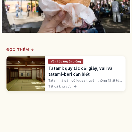
ĐỌC THÊM →
Văn hóa truyền thống
Tatami: quy tắc cởi giày, vali và
tatami-beri cần biết
Tatami là sàn cỏ igusa truyền thống Nhật từ
thời Muromachi. Cởi giày dép, không kéo
Tất cả khu vực
→
vali, tránh giẫm viền tatami-beri; mang tất
sạch vào phòng washitsu.