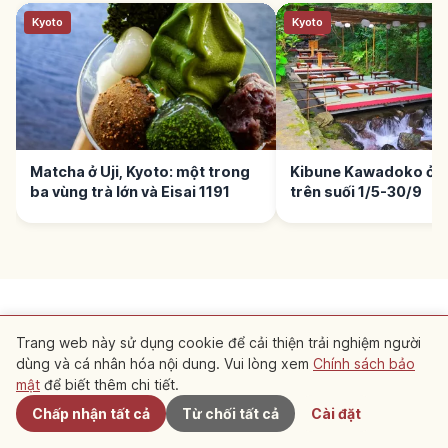
Kyoto
Kyoto
Matcha ở Uji, Kyoto: một trong
Kibune Kawadoko ở K
ba vùng trà lớn và Eisai 1191
trên suối 1/5-30/9
Trang web này sử dụng cookie để cải thiện trải nghiệm người
dùng và cá nhân hóa nội dung. Vui lòng xem
Chính sách bảo
Gần đây
Điều khoản dịch vụ
Chính sách bảo mật
Cài đặt cookie
mật
để biết thêm chi tiết.
Chấp nhận tất cả
Từ chối tất cả
Cài đặt
Copyright © 2026 JeePe Inc. All rights reserved.