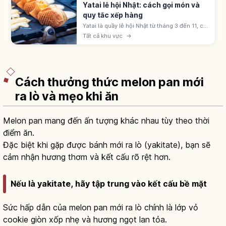
Yatai lễ hội Nhật: cách gọi món và
quy tắc xếp hàng
Yatai là quầy lễ hội Nhật từ tháng 3 đến 11, có
ringo-ame, yakisoba, takoyaki, kakigōri. Giá
Tất cả khu vực
→
300-500 yên; xếp hàng theo thứ tự và dịch
sang bên sau khi nhận.
Cách thưởng thức melon pan mới
ra lò và mẹo khi ăn
Melon pan mang đến ấn tượng khác nhau tùy theo thời
điểm ăn.
Đặc biệt khi gặp được bánh mới ra lò (yakitate), bạn sẽ
cảm nhận hương thơm và kết cấu rõ rệt hơn.
Nếu là yakitate, hãy tập trung vào kết cấu bề mặt
Sức hấp dẫn của melon pan mới ra lò chính là lớp vỏ
cookie giòn xốp nhẹ và hương ngọt lan tỏa.