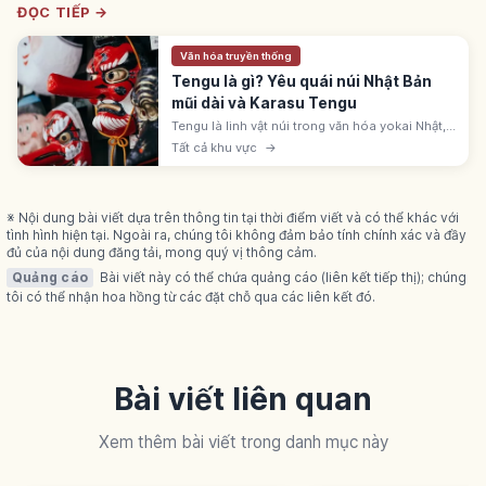
ĐỌC TIẾP →
Văn hóa truyền thống
Tengu là gì? Yêu quái núi Nhật Bản
mũi dài và Karasu Tengu
Tengu là linh vật núi trong văn hóa yokai Nhật,
có mũi dài hoặc mỏ chim, gắn với tu hành
Tất cả khu vực
→
Yamabushi. Thường gặp tại đền chùa miền núi
và lễ hội.
※ Nội dung bài viết dựa trên thông tin tại thời điểm viết và có thể khác với
tình hình hiện tại. Ngoài ra, chúng tôi không đảm bảo tính chính xác và đầy
đủ của nội dung đăng tải, mong quý vị thông cảm.
Quảng cáo
Bài viết này có thể chứa quảng cáo (liên kết tiếp thị); chúng
tôi có thể nhận hoa hồng từ các đặt chỗ qua các liên kết đó.
Bài viết liên quan
Xem thêm bài viết trong danh mục này