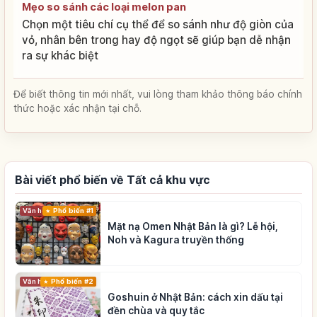
Mẹo so sánh các loại melon pan
Chọn một tiêu chí cụ thể để so sánh như độ giòn của
vỏ, nhân bên trong hay độ ngọt sẽ giúp bạn dễ nhận
ra sự khác biệt
Để biết thông tin mới nhất, vui lòng tham khảo thông báo chính
thức hoặc xác nhận tại chỗ.
Bài viết phổ biến về Tất cả khu vực
Phổ biến #1
Văn hóa truyền thống
Mặt nạ Omen Nhật Bản là gì? Lễ hội,
Noh và Kagura truyền thống
Phổ biến #2
Văn hóa truyền thống
Goshuin ở Nhật Bản: cách xin dấu tại
đền chùa và quy tắc