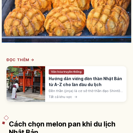
ĐỌC THÊM →
Văn hóa truyền thống
Hướng dẫn viếng đền thần Nhật Bản
từ A-Z cho lần đầu du lịch
Đền thần (jinja) là cơ sở thờ thần đạo Shintō
Nhật, khoảng 80.000 ngôi. Nhận biết qua
Tất cả khu vực
→
cổng torii; quy trình: torii, temizuya, ni-rei ni-
hakushu ichi-rei.
Cách chọn melon pan khi du lịch
Nhật Bản