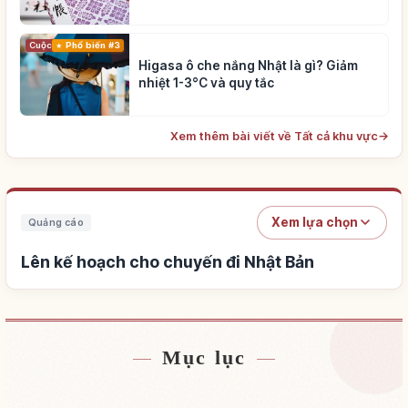
Cuộc sống
Phổ biến #3
Higasa ô che nắng Nhật là gì? Giảm
nhiệt 1-3°C và quy tắc
Xem thêm bài viết về Tất cả khu vực
→
Xem lựa chọn
Quảng cáo
Lên kế hoạch cho chuyến đi Nhật Bản
Mục lục
Tìm chỗ ở gần Nhật Bản
↗