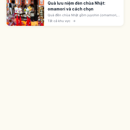
Quà lưu niệm đền chùa Nhật:
omamori và cách chọn
Quà đền chùa Nhật gồm juyohin (omamori,
goshuin, ofuda) gọi là được ban tặng, và đồ
Tất cả khu vực
→
engimono ở cửa hàng monzen-machi.
Omamori hatsuho-ryō 500-1.000 yên.