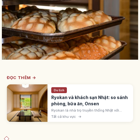
ĐỌC THÊM →
Du lịch
Ryokan và khách sạn Nhật: so sánh
phòng, bữa ăn, Onsen
Ryokan là nhà trọ truyền thống Nhật với
phòng tatami, futon, yukata, kaiseki và
Tất cả khu vực
→
onsen. Khách sạn business, city, resort tự
do hơn. Chọn theo mục đích chuyến đi.