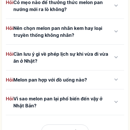
Hỏi
Có mẹo nào để thưởng thức melon pan
keyboard_arrow_down
nướng mới ra lò không?
Hỏi
Nên chọn melon pan nhân kem hay loại
keyboard_arrow_down
truyền thống không nhân?
Hỏi
Cần lưu ý gì về phép lịch sự khi vừa đi vừa
keyboard_arrow_down
ăn ở Nhật?
keyboard_arrow_down
Hỏi
Melon pan hợp với đồ uống nào?
Hỏi
Vì sao melon pan lại phổ biến đến vậy ở
keyboard_arrow_down
Nhật Bản?