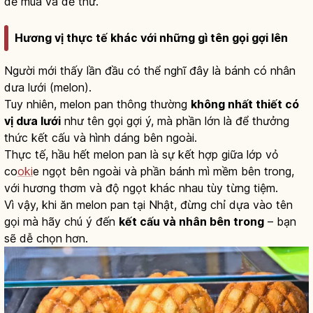
dễ mua và dễ thử.
Hương vị thực tế khác với những gì tên gọi gợi lên
Người mới thấy lần đầu có thể nghĩ đây là bánh có nhân
dưa lưới (melon).
Tuy nhiên, melon pan thông thường
không nhất thiết có
vị dưa lưới
như tên gọi gợi ý, mà phần lớn là để thưởng
thức kết cấu và hình dáng bên ngoài.
Thực tế, hầu hết melon pan là sự kết hợp giữa lớp vỏ
co
oki
e ngọt bên ngoài và phần bánh mì mềm bên trong,
với hương thơm và độ ngọt khác nhau tùy từng tiệm.
Vì vậy, khi ăn melon pan tại Nhật, đừng chỉ dựa vào tên
gọi mà hãy chú ý đến
kết cấu và nhân bên trong
– bạn
sẽ dễ chọn hơn.