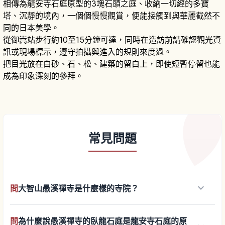
相傳為龍安寺石庭原型的3塊石頭之庭、收納一切經的多寶
塔、沉靜的境內，一個個慢慢觀賞，便能接觸到與華麗截然不
同的日本美學。
從御嵩站步行約10至15分鐘可達，同時在造訪前請確認觀光資
訊或現場標示，遵守拍攝與進入的規則來度過。
把目光放在白砂、石、松、建築的留白上，即使短暫停留也能
成為印象深刻的參拜。
常見問題
keyboard_arrow_down
問
大智山愚溪禪寺是什麼樣的寺院？
問
為什麼說愚溪禪寺的臥龍石庭是龍安寺石庭的原