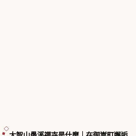
大智山愚溪禪寺是什麼｜在御嵩町邂逅