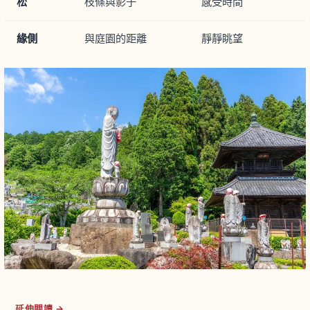
松
枝條與影子
感受時間
緣側
與庭園的距離
靜靜眺望
延伸閱讀 →