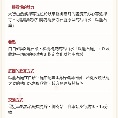
一眼看懂的魅力
大智山愚溪禪寺是位於岐阜縣御嵩町的臨濟宗妙心寺派禪
寺。可靜靜欣賞相傳為龍安寺石庭原型的枯山水「臥龍石
庭」
看點
由白砂與3塊石頭・松樹構成的枯山水「臥龍石庭」，以及
收藏一切經的經藏與町指定文化財的多寶塔
庭園的欣賞方式
臥龍石庭在白砂平庭中配置3塊石頭與松樹，若從表現臥龍
之姿的枯山水角度欣賞，較容易理解其特色
交通方式
最近車站為名鐵廣見線・御嵩站。自車站步行約10〜15分
鐘