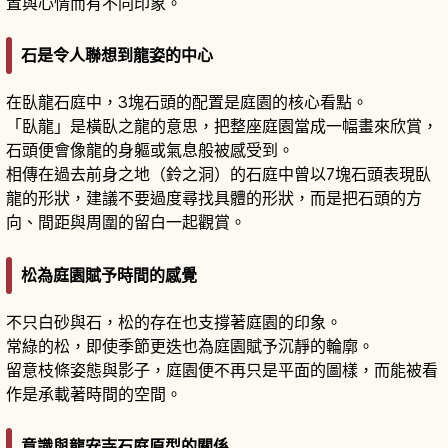
置與心情而有不同印象。
石是令人聯想到龍姿的中心
在臥龍石庭中，3塊石頭的配置是庭園的核心看點。
「臥龍」是橫臥之龍的意思，把整座庭園當成一幅畫來欣賞，
石頭便會像龍的身軀或氣息般被感受到。
相傳在過去前身之地（鈴之洞）的石庭中曾以7塊石頭表現臥
龍的形狀，建議不要過度尋找具體的形狀，而是把石頭的方
向、間距與周圍的留白一起觀賞。
松為庭園賦予時間的感覺
不只白砂與石，松的存在也支撐著庭園的印象。
常綠的松，即使季節更迭也為庭園賦予沉靜的輪廓。
留意枝條姿態與影子，庭園便不再只是平面的圖樣，而能被看
作是承載著時間的空間。
意識與龍安寺石庭原型的關係