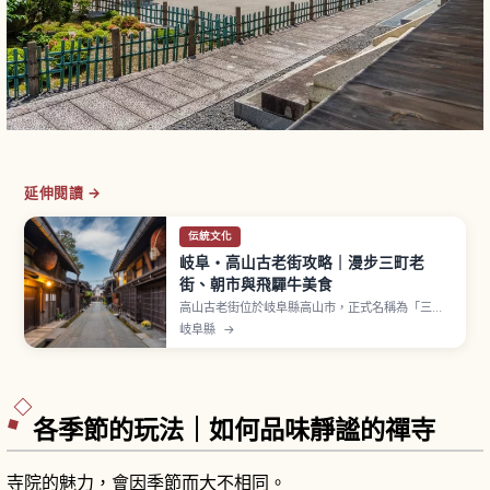
延伸閱讀 →
伝統文化
岐阜・高山古老街攻略｜漫步三町老
街、朝市與飛驒牛美食
高山古老街位於岐阜縣高山市，正式名稱為「三町
傳統的建造物群保存地區」，是江戶末期到明治時
岐阜縣
→
期建造、整齊排列的町家街區，被稱為「飛驒小京
都」。「上三之町」是觀光主街，林立販售地酒、
朴葉味噌、飛驒牛握壽司等適合邊走邊吃的美食店
家。「中橋」與「宮川朝市」清晨至中午是必看。
各季節的玩法｜如何品味靜謐的禪寺
寺院的魅力，會因季節而大不相同。