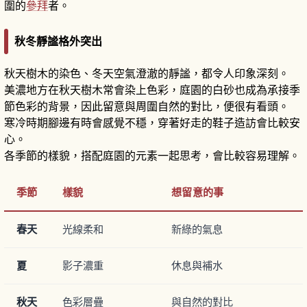
圍的
參拜
者。
秋冬靜謐格外突出
秋天樹木的染色、冬天空氣澄澈的靜謐，都令人印象深刻。
美濃地方在秋天樹木常會染上色彩，庭園的白砂也成為承接季
節色彩的背景，因此留意與周圍自然的對比，便很有看頭。
寒冷時期腳邊有時會感覺不穩，穿著好走的鞋子造訪會比較安
心。
各季節的樣貌，搭配庭園的元素一起思考，會比較容易理解。
季節
樣貌
想留意的事
春天
光線柔和
新綠的氣息
夏
影子濃重
休息與補水
秋天
色彩層疊
與自然的對比