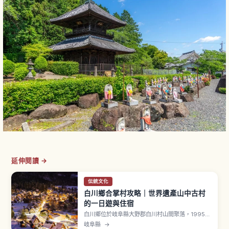
延伸閱讀 →
伝統文化
白川鄉合掌村攻略｜世界遺產山中古村
的一日遊與住宿
白川鄉位於岐阜縣大野郡白川村山間聚落，1995年
以「白川鄉・五箇山的合掌造聚落」之名登錄
岐阜縣
→