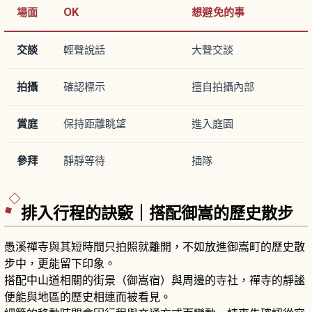
場面
OK
想避免的事
交談
輕聲說話
大聲交談
拍攝
確認標示
擅自拍攝內部
賞庭
保持距離眺望
進入庭園
參拜
靜靜等待
插隊
排入行程的訣竅｜搭配御嵩的歷史散步
愚溪禪寺與其短時間只拍照就離開，不如放進御嵩町的歷史散
步中，更能留下印象。
搭配中山道相關的街景（御嵩宿）與周邊的寺社，禪寺的靜謐
便能與地區的歷史相連而被看見。