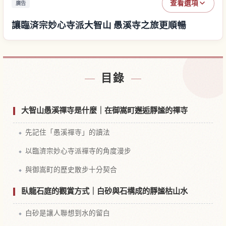
查看選項
廣告
讓臨済宗妙心寺派大智山 愚溪寺之旅更順暢
尋找臨済宗妙心寺派大智山 愚溪寺附近的飯店
↗
目錄
尋找臨済宗妙心寺派大智山 愚溪寺的體驗
↗
大智山愚溪禪寺是什麼｜在御嵩町邂逅靜謐的禪寺
先記住「愚溪禪寺」的讀法
以臨濟宗妙心寺派禪寺的角度漫步
與御嵩町的歷史散步十分契合
臥龍石庭的觀賞方式｜白砂與石構成的靜謐枯山水
白砂是讓人聯想到水的留白