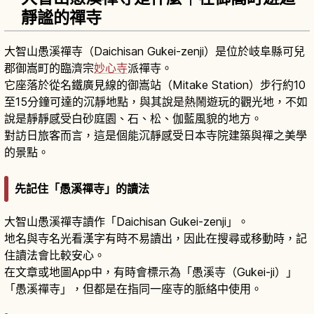
靜謐的禪寺
大智山愚溪禪寺（Daichisan Gukei-zenji）是位於岐阜縣可兒
郡御嵩町的臨濟宗
妙心寺
派禪寺。
它座落於從名鐵廣見線的御嵩站（Mitake Station）步行約10
至15分鐘可達的沉靜地點，與其說是熱鬧遊玩的觀光地，不如
說是靜靜感受白砂庭園、石、松、伽藍風貌的地方。
對訪日旅客而言，這是個能沉靜感受日本寺院建築與禪之美學
的景點。
先記住「愚溪禪寺」的讀法
大智山愚溪禪寺讀作「Daichisan Gukei-zenji」。
地名與寺名光看漢字有時不易讀出，因此在搜尋或移動時，記
住讀法會比較安心。
在文章或地圖App中，有時會標示為「愚溪寺（Gukei-ji）」
「愚溪禪寺」，但都是在指同一座寺的脈絡中使用。