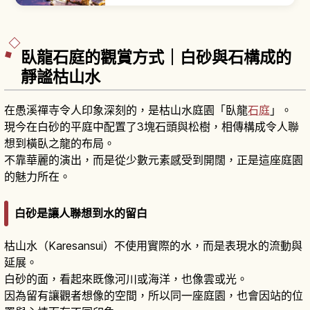
UNESCO 世界文化遺產。「合掌造」茅葺陡屋頂為
防禦豪雪地帶冬季而設計，多數建於江戶時代末期
到明治時代。觀光中心「荻町聚落」南北延伸約1.5
公里。「和田家」入館費成人300日圓。
臥龍石庭的觀賞方式｜白砂與石構成的
靜謐枯山水
在愚溪禪寺令人印象深刻的，是枯山水庭園「臥龍
石庭
」。
現今在白砂的平庭中配置了3塊石頭與松樹，相傳構成令人聯
想到橫臥之龍的布局。
不靠華麗的演出，而是從少數元素感受到開闊，正是這座庭園
的魅力所在。
白砂是讓人聯想到水的留白
枯山水（Karesansui）不使用實際的水，而是表現水的流動與
延展。
白砂的面，看起來既像河川或海洋，也像雲或光。
因為留有讓觀者想像的空間，所以同一座庭園，也會因站的位