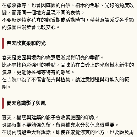
在愚溪禪寺，也會因庭園的白砂、樹木的色彩、光線的角度改
變，而讓同一個地方呈現不同的表情。
不要斷定特定花卉的觀賞期或活動時期，帶著意識感受各季節
的氛圍來漫步會比較安心。
春天欣賞柔和的光
春天是庭園與境內的綠意逐漸感覺明亮的季節。
比起尋找色彩強烈的看點，品味落在白砂上的光與樹木新生的
氣息，更能傳達禪寺特有的靜謐。
在寺院中為了不傷害花卉與植物，請注意腳邊與可進入的範
圍。
夏天意識影子與風
夏天，樹蔭與建築的影子會收緊庭園的印象。
炎熱時期不要勉強久留，留意補充水分與休息很重要。
在境內請避免大聲說話，即使在感覺涼爽的地方，也要顧及周