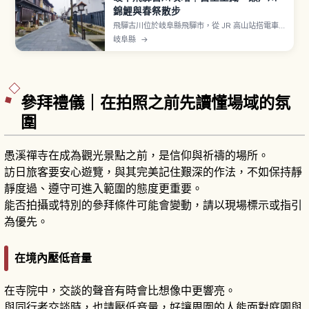
錦鯉與春祭散步
飛驒古川位於岐阜縣飛驒市，從 JR 高山站搭電車
約15分鐘，作為《你的名字。》取景靈感之一受到
岐阜縣
→
關注。白壁土藏與瀨戶川中悠游的錦鯉構成迷人景
觀。「古川祭」每年4月19、20日舉行氣多若宮神
社例祭，「起し太鼓・屋台行事」列入 UNESCO
非物質文化遺產。也有「渡邊酒造店」等酒藏。
參拜禮儀｜在拍照之前先讀懂場域的氛
圍
愚溪禪寺在成為觀光景點之前，是信仰與祈禱的場所。
訪日旅客要安心遊覽，與其完美記住艱深的作法，不如保持靜
靜度過、遵守可進入範圍的態度更重要。
能否拍攝或特別的參拜條件可能會變動，請以現場標示或指引
為優先。
在境內壓低音量
在寺院中，交談的聲音有時會比想像中更響亮。
與同行者交談時，也請壓低音量，好讓周圍的人能面對庭園與