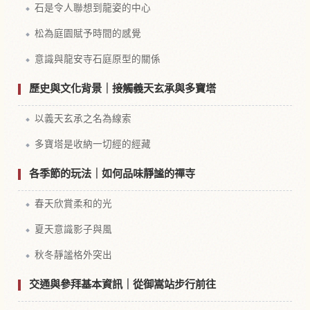
石是令人聯想到龍姿的中心
松為庭園賦予時間的感覺
意識與龍安寺石庭原型的關係
歷史與文化背景｜接觸義天玄承與多寶塔
以義天玄承之名為線索
多寶塔是收納一切經的經藏
各季節的玩法｜如何品味靜謐的禪寺
春天欣賞柔和的光
夏天意識影子與風
秋冬靜謐格外突出
交通與參拜基本資訊｜從御嵩站步行前往