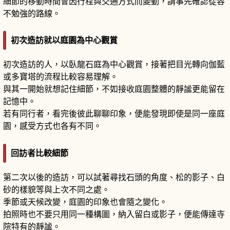
細節的移動時間會因行程與交通方式而變動，請事先確認從容
不勉強的路線。
初次造訪就以庭園為中心觀賞
初次造訪的人，以臥龍石庭為中心觀賞，接著把目光轉向伽藍
或多寶塔的流程比較容易理解。
與其一開始就想記住細節，不如接收庭園整體的靜謐更能留在
記憶中。
若有同行者，看完後彼此聊聊印象，便能發現即使是同一座庭
園，感受方式也各有不同。
回訪者比較細節
第二次以後的造訪，可以試著尋找石頭的角度、松的影子、白
砂的樣貌等與上次不同之處。
季節或天候改變，庭園的印象也會隨之變化。
拍照時也不要只用同一種構圖，納入留白或影子，便能傳達寺
院特有的靜謐。