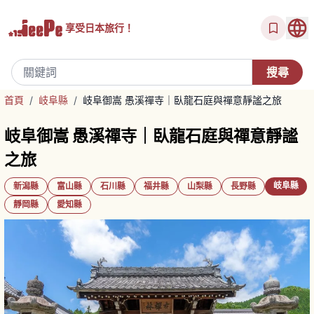
享受
日本旅行！
首頁
/
岐阜縣
/
岐阜御嵩 愚溪禪寺｜臥龍石庭與禪意靜謐之旅
岐阜御嵩 愚溪禪寺｜臥龍石庭與禪意靜謐
之旅
岐阜縣
新潟縣
富山縣
石川縣
福井縣
山梨縣
長野縣
靜岡縣
愛知縣