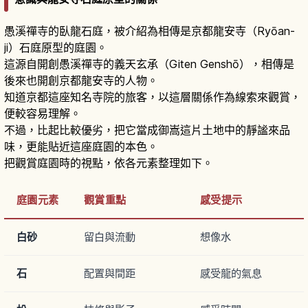
愚溪禪寺的臥龍石庭，被介紹為相傳是京都龍安寺（Ryōan-
ji）石庭原型的庭園。
這源自開創愚溪禪寺的義天玄承（Giten Genshō），相傳是
後來也開創京都龍安寺的人物。
知道京都這座知名寺院的旅客，以這層關係作為線索來觀賞，
便較容易理解。
不過，比起比較優劣，把它當成御嵩這片土地中的靜謐來品
味，更能貼近這座庭園的本色。
把觀賞庭園時的視點，依各元素整理如下。
庭園元素
觀賞重點
感受提示
白砂
留白與流動
想像水
石
配置與間距
感受龍的氣息