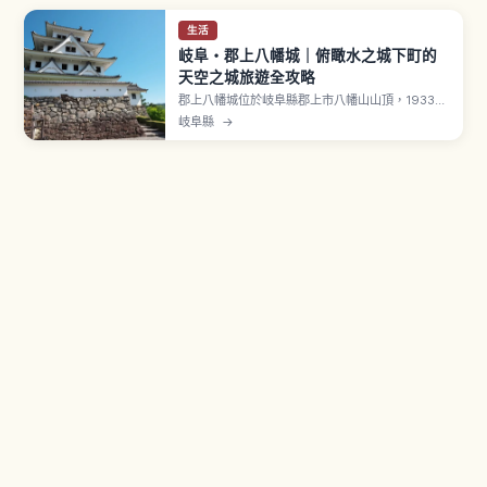
生活
岐阜・郡上八幡城｜俯瞰水之城下町的
天空之城旅遊全攻略
郡上八幡城位於岐阜縣郡上市八幡山山頂，1933年
（昭和8年）以木造方式重建的天守，被認為是日本
岐阜縣
→
最古級的木造再建城之一。從城上眺望帶有「天空
之城」般氛圍，視季節有時可見雲海般景致。天守
閣指定為郡上市有形文化財，門票大人400日圓、
兒童200日圓。秋季紅葉與郡上舞、宗祇水。