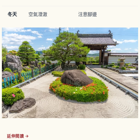
冬天
空氣澄澈
注意腳邊
延伸閱讀 →