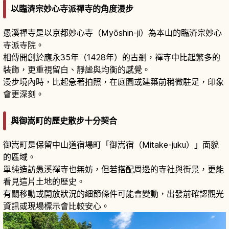
以臨濟宗妙心寺派禪寺的角度漫步
愚溪禪寺是以京都妙心寺（Myōshin-ji）為本山的臨濟宗妙心
寺派寺院。
相傳開創於應永35年（1428年）的古剎，禪寺中比起繁多的
裝飾，更重視留白、靜謐與均衡的感覺。
漫步境內時，比起急著拍照，在庭園或建築前稍微駐足，印象
會更深刻。
與御嵩町的歷史散步十分契合
御嵩町是保留中山道宿場町「御嵩宿（Mitake-juku）」面貌
的區域。
單純造訪愚溪禪寺也無妨，但若搭配周邊的寺社與街景，更能
看見這片土地的歷史。
有關移動或開放狀況的細節條件可能會變動，出發前確認觀光
資訊或現場標示會比較安心。