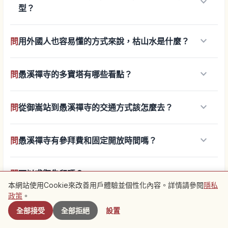
keyboard_arrow_down
型？
keyboard_arrow_down
問
用外國人也容易懂的方式來說，枯山水是什麼？
keyboard_arrow_down
問
愚溪禪寺的多寶塔有哪些看點？
keyboard_arrow_down
問
從御嵩站到愚溪禪寺的交通方式該怎麼去？
keyboard_arrow_down
問
愚溪禪寺有參拜費和固定開放時間嗎？
keyboard_arrow_down
問
可以求御朱印嗎？
本網站使用Cookie來改善用戶體驗並個性化內容。詳情請參閱
隱私
附近景點
政策
。
keyboard_arrow_down
問
有把石庭拍得漂亮的訣竅嗎？
全部接受
全部拒絕
設置