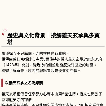
歷史與文化背景｜接觸義天玄承與多寶
塔
愚溪禪寺不只庭園，寺的來歷也有看點。
相傳由曾任京都妙心寺第5世住持的僧人義天玄承於應永35年
（1428年）開創，從現今的伽藍也能感受到歷史的層疊。
稍微了解背景，境內的靜謐看起來便會更立體。
以義天玄承之名為線索
義天玄承相傳曾任京都妙心寺本山第5世住持，後來也開創了
京都龍安寺的禪僧。
造訪愚溪禪寺時，不只能把它當成地方寺院，也能把它看作與