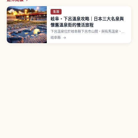
生活
岐阜・下呂溫泉攻略｜日本三大名泉與
懷舊溫泉街的慢活旅程
下呂溫泉位於岐阜縣下呂市山間，與有馬溫泉、草
津溫泉並列為日本三名泉的名湯。室町時代禪僧萬
岐阜縣
→
里集九與江戶時代儒學者林羅山曾在著作中稱讚為
三名泉。泉質為鹼性單純溫泉（pH 值約9.18），以
「美肌之湯」聞名，源泉溫度約55度。溫泉街內有
9處免費足湯。