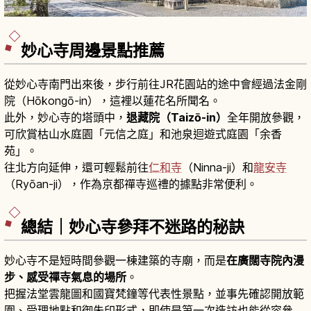
妙心寺周邊景點推薦
從妙心寺南門出來後，步行前往JR花園站的途中會經過法金剛
院（Hōkongō-in），這裡以蓮花名所聞名。
此外，妙心寺的塔頭中，
退藏院（Taizō-in）
全年開放參觀，
可欣賞枯山水庭園「元信之庭」和池泉迴遊式庭園「余香
苑」。
往北方向延伸，還可輕鬆前往
仁和寺
（Ninna-ji）和
龍安寺
（Ryōan-ji），作為京都禪寺巡禮的據點非常便利。
總結｜妙心寺參拜不迷路的秘訣
妙心寺不是短時間參觀一棟建築的寺廟，而是
在廣闊寺院內漫
步、感受禪寺氣息的場所
。
把握法堂雲龍圖和國寶梵鐘等代表性景點，並事先確認開放範
圍、受理地點和御朱印形式，即使是第一次造訪也能從容參