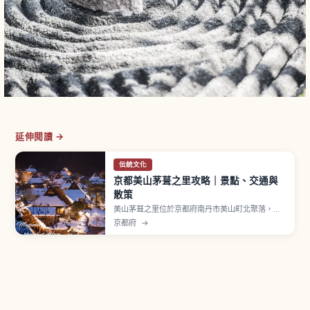
延伸閱讀 →
伝統文化
京都美山茅葺之里攻略｜景點、交通與
散策
美山茅葺之里位於京都府南丹市美山町北聚落，約
有50戶其中39棟為茅葺屋頂民宅。現存最古老的建
京都府
→
物相傳建於江戶時代中期，屬「北山型民家」入母
屋造傳統建築。1993年選定國家重要傳統建造物群
保存地區，並獲 UN Tourism「Best Tourism
Villages」認證。民俗資料館入館費300日圓。