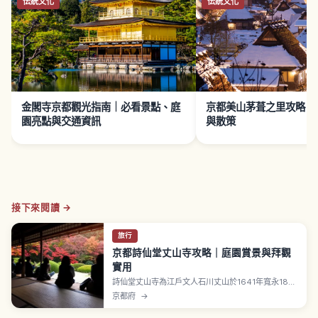
伝統文化
伝統文化
金閣寺京都觀光指南｜必看景點、庭
京都美山茅葺之里攻略｜
園亮點與交通資訊
與散策
接下來閱讀 →
旅行
京都詩仙堂丈山寺攻略｜庭園賞景與拜觀
實用
詩仙堂丈山寺為江戶文人石川丈山於1641年寬永18年
建造的山莊遺跡，正式名稱為凹凸窠，現屬曹洞宗大
京都府
→
本山永平寺末寺。詩仙之間掛狩野探幽繪三十六詩仙
肖像；唐樣庭園以鹿威聲響聞名，門票成人700日