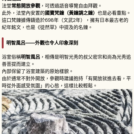
法堂
常態開放參觀
，可透過語音導覽自由拜觀。
此外，法堂內安置的
國寶梵鐘（黃鐘調之鐘）
也是必看重點。
這口梵鐘據傳鑄造於698年（文武2年），擁有日本最古老的
紀年銘文，也是《徒然草》中提及的名鐘。
明智風呂——外觀也令人印象深刻
浴室俗稱
明智風呂
，相傳是明智光秀的叔父密宗和尚為光秀追
善菩提而建立。
內部保留了浴室建築的原始樣貌。
由於通常不對外開放，參觀時建議抱持「有開放就進去看，平
時從外面感受氛圍」的心態，這樣比較輕鬆。