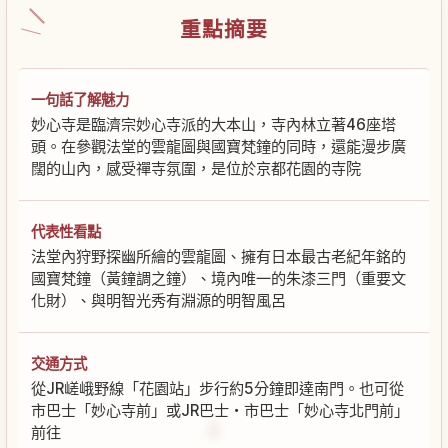
重點摘要
一句話了解魅力
妙心寺是臨濟宗妙心寺派的大本山，寺內林立著46座塔
頭。在參觀法堂的雲龍圖與國寶梵鐘的同時，還能漫步廣
闊的山內，感受禪寺氛圍，是位於京都花園的寺院
代表性看點
法堂內狩野探幽所繪的雲龍圖、擁有日本最古老紀年銘的
國寶梵鐘（黃鐘調之鐘）、境內唯一的朱漆三門（重要文
化財）、與明智光秀有淵源的明智風呂
交通方式
從JR嵯峨野線「花園站」步行約5分鐘即達南門。也可從
市巴士「妙心寺前」或JR巴士・市巴士「妙心寺北門前」
前往