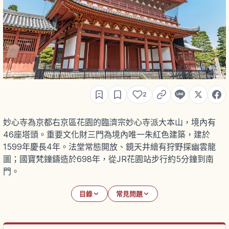
2
妙心寺為京都右京區花園的臨濟宗妙心寺派大本山，境內有
46座塔頭。重要文化財三門為境內唯一朱紅色建築，建於
1599年慶長4年。法堂常態開放、鏡天井繪有狩野探幽雲龍
圖；國寶梵鐘鑄造於698年，從JR花園站步行約5分鐘到南
門。
目錄
常見問題