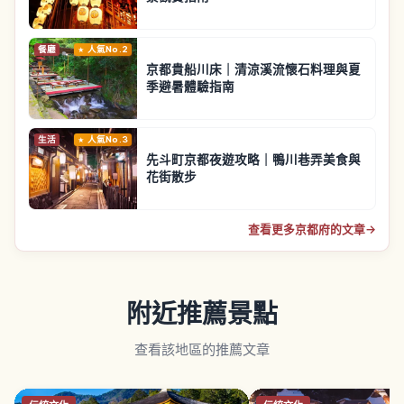
餐廳
人氣No.2
京都貴船川床｜清涼溪流懷石料理與夏
季避暑體驗指南
生活
人氣No.3
先斗町京都夜遊攻略｜鴨川巷弄美食與
花街散步
查看更多京都府的文章
→
附近推薦景點
查看該地區的推薦文章