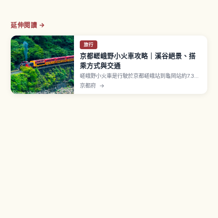
延伸閱讀 →
旅行
京都嵯峨野小火車攻略｜溪谷絕景、搭
乘方式與交通
嵯峨野小火車是行駛於京都嵯峨站到龜岡站約7.3公
里、保津川沿岸的觀光列車，路線是1991年 JR 山
京都府
→
陰本線改線後保留下來的舊線。復古柴油機關車牽
引5節客車，沿途欣賞溪谷景色。成人880日圓、
兒童440日圓，全席指定。12月30日〜2月底停
駛。