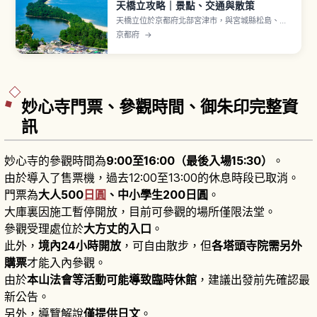
天橋立攻略｜景點、交通與散策
天橋立位於京都府北部宮津市，與宮城縣松島、廣
島縣宮島並列為「日本三景」之一。沙洲全長約3.6
京都府
→
公里，將宮津灣與內海阿蘇海分隔開來，約6,700
棵松樹茂密生長的白砂青松之美，被指定為特別名
勝。「胯下窺看」是經典玩法，可從天橋立 View
Land 或傘松公園展望，騎自行車約20分鐘。
妙心寺門票、參觀時間、御朱印完整資
訊
妙心寺的參觀時間為
9:00至16:00（最後入場15:30）
。
由於導入了售票機，過去12:00至13:00的休息時段已取消。
門票為
大人500
日圓
、中小學生200日圓
。
大庫裏因施工暫停開放，目前可參觀的場所僅限法堂。
參觀受理處位於
大方丈的入口
。
此外，
境內24小時開放
，可自由散步，但
各塔頭寺院需另外
購票
才能入內參觀。
由於
本山法會等活動可能導致臨時休館
，建議出發前先確認最
新公告。
另外，導覽解說
僅提供日文
。