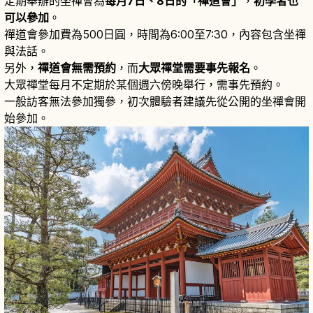
定期舉辦的坐禪會為
每月7日、8日的「禪道會」
，
初學者也
可以參加
。
禪道會參加費為500日圓，時間為6:00至7:30，內容包含坐禪
與法話。
另外，
禪道會無需預約
，而
大眾禪堂需要事先報名
。
大眾禪堂每月不定期於某個週六傍晚舉行，需事先預約。
一般訪客無法參加獨參，初次體驗者建議先從公開的坐禪會開
始參加。