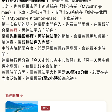
步行約5分鐘即可到達南門
，是最容易辨認的路線。
此外，也可搭乘市巴士91系統在「妙心寺前（Myōshin-ji-
mae）」下車，或搭JR巴士、市巴士26系統在「妙心寺北門
前（Myōshin-ji Kitamon-mae）」下車前往。
第一次造訪的話，建議從南門進入，先看三門周邊，在佛殿前
合掌
參拜
，再往法堂方向前進。
掌握
先到佛殿參拜，再前往法堂
的動線，會讓參觀更加順暢。
請注意，佛殿
無法進入內部
。
由於寺院範圍寬廣，若要仔細參觀各個塔頭，會花費不少時
間。
建議將行程分為「今天走妙心寺中心伽藍」和「另一天再多逛
幾座塔頭」，這樣比較不會匆忙。
參觀時間方面，僅參觀法堂大約需要
30至40分鐘
，若要在寺
內廣泛散策，建議預留
1至2小時
較為充裕。
延伸閱讀 →
旅行