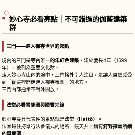
「潮音洞」、第三層禪宗佛殿造「究竟頂」三層樣
式不同。門票高中生以上500日圓。
妙心寺必看亮點｜不可錯過的伽藍建築
群
三門——踏入禪寺世界的起點
境內的三門是
寺內唯一的朱紅色建築
，建於慶長4年（1599
年），被列為重要文化財。
走入妙心寺山內的途中，三門格外引人注目，是讓人自然感受
到「從這裡開始進入禪寺氛圍」的地方。
三門內部通常不對外開放。
法堂必看雲龍圖與國寶梵鐘
妙心寺最具代表性的景點就是
法堂（Hattō）
。
法堂是住持舉行法會儀式的場所，鏡天井上繪有
狩野探幽所繪
的雲龍圖
。