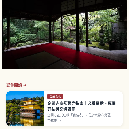
延伸閱讀 →
伝統文化
金閣寺京都觀光指南｜必看景點、庭園
亮點與交通資訊
金閣寺正式名稱「鹿苑寺」，位於京都市北區，相
傳室町時代足利義滿營建北山殿並建立覆以金箔的
京都府
→
三層樓閣「舍利殿」（通稱金閣）。1994年登錄世
界遺產。第一層寢殿造「法水院」、第二層武家造