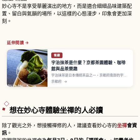
妙心寺不是享受華麗演出的地方，而是適合細細品味建築配
置、留白與氣韻的場所，以這樣的心態漫步，印象會更加深
刻。
延伸閱讀 →
餐廳
宇治抹茶是什麼？京都茶園體驗、咖啡
館與品茶樂趣
宇治抹茶是日本傳統茶品之一，京都府南部的宇治
地區與靜岡茶、狹山茶並列為日本三大茶之一。
京都府
→
1191年榮西禪師從中國（宋）歸國帶回茶種並逐漸
傳播。抹茶是將「碾茶」以石臼研磨成粉末，透過
覆下栽培（遮光栽培）讓旨味成分豐富。從京都站
搭 JR 奈良線至「宇治站」快速約17分鐘。
想在妙心寺體驗坐禪的人必讀
除了觀光之外，想接觸禪修的人，建議查看妙心寺的
坐禪
會資
訊
。