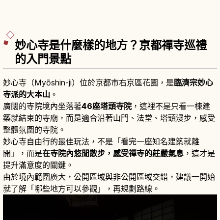
妙心寺是什麼樣的地方？京都禪寺巡禮
的入門景點
妙心寺（Myōshin-ji）位於京都市右京區花園，是
臨濟宗妙心
寺派的大本山
。
廣闊的寺院境內坐落著
46座塔頭寺院
，這裡不是只看一棟建
築就結束的寺廟，而是適合沿著山門、法堂、塔頭漫步，感受
整體氛圍的寺院。
妙心寺自由行的最佳玩法，不是「看完一座知名建築就離
開」，而是
在寺院內悠閒散步，感受禪寺的莊嚴氣息
，這才是
提升滿意度的關鍵。
由於境內範圍廣大，公開區域與非公開區域交錯，建議一開始
就了解「哪些地方可以參觀」，再規劃路線。