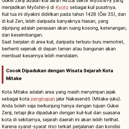
Gukei Zenji adalah kuil aliran Rinzai sekte Myōshin-ji yang
menjadikan Myōshin-ji di
Kyoto
sebagai kuil pusatnya.
Kuil tua ini diyakini didirikan pada tahun 1428 (Ōei 35), dan
di kuil Zen, lebih daripada banyaknya hiasan, yang
dijunjung adalah perasaan akan ruang kosong, ketenangan,
dan keseimbangan.
Saat berjalan di area kuil, daripada terburu-buru memotret,
berhenti sejenak di depan taman atau bangunan akan
membuat kesannya lebih mendalam.
Cocok Dipadukan dengan Wisata Sejarah Kota
Mitake
Kota Mitake adalah area yang masih menyimpan jejak
sebagai kota
penginapan
jalur Nakasendō (Mitake-juku).
Anda boleh saja berkunjung hanya dengan tujuan Gukei
Zenji, tetapi jika dipadukan dengan kuil-kuil dan suasana
kota di sekitarnya, sejarah daerah ini akan lebih terlihat.
Karena syarat-syarat rinci terkait perjalanan dan kondisi