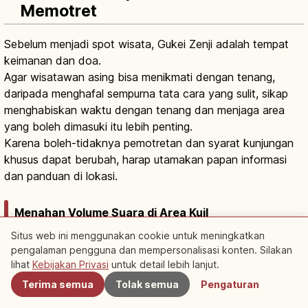
Memotret
Sebelum menjadi spot wisata, Gukei Zenji adalah tempat
keimanan dan doa.
Agar wisatawan asing bisa menikmati dengan tenang,
daripada menghafal sempurna tata cara yang sulit, sikap
menghabiskan waktu dengan tenang dan menjaga area
yang boleh dimasuki itu lebih penting.
Karena boleh-tidaknya pemotretan dan syarat kunjungan
khusus dapat berubah, harap utamakan papan informasi
dan panduan di lokasi.
Menahan Volume Suara di Area Kuil
Situs web ini menggunakan cookie untuk meningkatkan
Di kuil, suara percakapan kadang bergema lebih dari yang
pengalaman pengguna dan mempersonalisasi konten. Silakan
Terdekat
dikira.
lihat
Kebijakan Privasi
untuk detail lebih lanjut.
Saat berbicara dengan teman seperjalanan pun, tahanlah
Terima semua
Tolak semua
Pengaturan
volume suara agar orang di sekitar bisa berhadapan