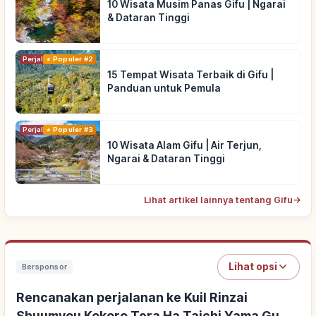
10 Wisata Musim Panas Gifu | Ngarai
& Dataran Tinggi
Perjalanan
Populer #2
15 Tempat Wisata Terbaik di Gifu |
Panduan untuk Pemula
Perjalanan
Populer #3
10 Wisata Alam Gifu | Air Terjun,
Ngarai & Dataran Tinggi
Lihat artikel lainnya tentang Gifu
→
Lihat opsi
Bersponsor
Rencanakan perjalanan ke Kuil Rinzai
Shuumyou Kokoro Tera Ha Taichi Yama Gu