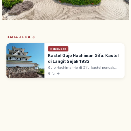
BACA JUGA →
Kehidupan
Kastel Gujo Hachiman Gifu: Kastel
di Langit Sejak 1933
Gujo Hachiman-jo di Gifu: kastel puncak
Hachimanyama, dijuluki 'kastel di langit'.
Gifu
→
Tenshu kayu rekonstruksi 1933, salah satu
kastel rekonstruksi kayu tertua.