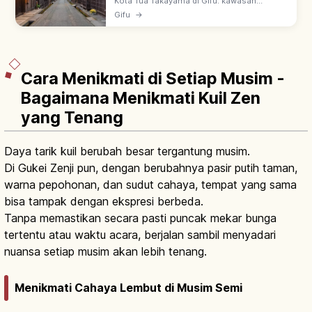
Kota Tua Takayama di Gifu: kawasan
pelestarian bangunan tradisional zaman
Gifu
→
Edo–Meiji, dijuluki 'Kyoto Kecil di Hida'. Jalan
Sanmachi, pasar pagi, Hida-gyu.
Cara Menikmati di Setiap Musim -
Bagaimana Menikmati Kuil Zen
yang Tenang
Daya tarik kuil berubah besar tergantung musim.
Di Gukei Zenji pun, dengan berubahnya pasir putih taman,
warna pepohonan, dan sudut cahaya, tempat yang sama
bisa tampak dengan ekspresi berbeda.
Tanpa memastikan secara pasti puncak mekar bunga
tertentu atau waktu acara, berjalan sambil menyadari
nuansa setiap musim akan lebih tenang.
Menikmati Cahaya Lembut di Musim Semi