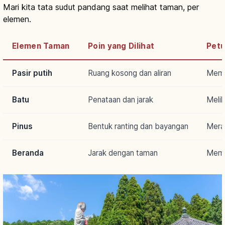
Mari kita tata sudut pandang saat melihat taman, per
elemen.
Elemen Taman
Poin yang Dilihat
Petu
Pasir putih
Ruang kosong dan aliran
Memb
Batu
Penataan dan jarak
Melih
Pinus
Bentuk ranting dan bayangan
Mera
Beranda
Jarak dengan taman
Mema