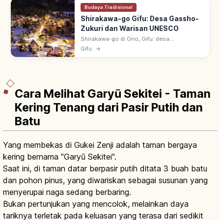
Budaya Tradisional
Shirakawa-go Gifu: Desa Gassho-
Zukuri dan Warisan UNESCO
Shirakawa-go di Ono, Gifu: desa
pegunungan gassho-zukuri (atap jerami
Gifu
→
curam mirip tangan berdoa). UNESCO 1995
bersama Gokayama; lanskap empat musim
ikonik.
Cara Melihat Garyū Sekitei - Taman
Kering Tenang dari Pasir Putih dan
Batu
Yang membekas di Gukei Zenji adalah taman bergaya
kering bernama "Garyū Sekitei".
Saat ini, di taman datar berpasir putih ditata 3 buah batu
dan pohon pinus, yang diwariskan sebagai susunan yang
menyerupai naga sedang berbaring.
Bukan pertunjukan yang mencolok, melainkan daya
tariknya terletak pada keluasan yang terasa dari sedikit