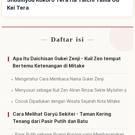
Kei Tera
Daftar isi
Cari penginapan dekat Kuil Rinzai Shuumyou
↗
Kokoro Tera Ha Taichi Yama Gu Kei Tera
Apa Itu Daichisan Gukei Zenji - Kuil Zen tempat
Cari aktivitas di Kuil Rinzai Shuumyou Kokoro
Bertemu Ketenangan di Mitake
↗
Tera Ha Taichi Yama Gu Kei Tera
Mengetahui Cara Membaca Nama Gukei Zenji
Menyusuri sebagai Kuil Zen Aliran Rinzai Sekte Myōshin-ji
Cocok Dipadukan dengan Wisata Sejarah Kota Mitake
Cara Melihat Garyū Sekitei - Taman Kering
Tenang dari Pasir Putih dan Batu
Pasir Putih sebagai Ruang Kosong yang Membayangkan