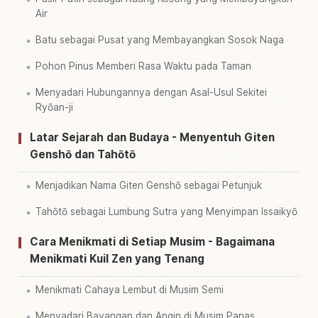
Air
Batu sebagai Pusat yang Membayangkan Sosok Naga
Pohon Pinus Memberi Rasa Waktu pada Taman
Menyadari Hubungannya dengan Asal-Usul Sekitei
Ryōan-ji
Latar Sejarah dan Budaya - Menyentuh Giten
Genshō dan Tahōtō
Menjadikan Nama Giten Genshō sebagai Petunjuk
Tahōtō sebagai Lumbung Sutra yang Menyimpan Issaikyō
Cara Menikmati di Setiap Musim - Bagaimana
Menikmati Kuil Zen yang Tenang
Menikmati Cahaya Lembut di Musim Semi
Menyadari Bayangan dan Angin di Musim Panas