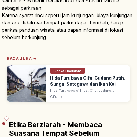
sekitar 10-15 menit berjalan kaki dari Stasiun Mitake
sebagai perkiraan.
Karena syarat rinci seperti jam kunjungan, biaya kunjungan,
dan ada-tidaknya tempat parkir dapat berubah, harap
periksa panduan wisata atau papan informasi di lokasi
sebelum berkunjung.
BACA JUGA →
Budaya Tradisional
Hida Furukawa Gifu: Gudang Putih,
Sungai Setogawa dan Ikan Koi
Hida Furukawa di Hida, Gifu: gudang
berdinding putih di sepanjang Sungai
Gifu
→
Setogawa dengan ikan koi. ~15 menit dari JR
Takayama; latar film 'Kimi no Na wa'.
Etika Berziarah - Membaca
Suasana Tempat Sebelum