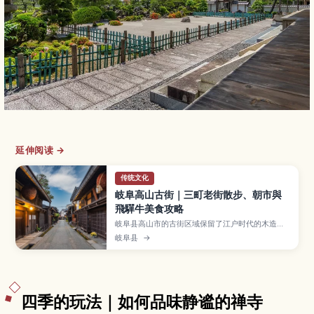
延伸阅读 →
传统文化
岐阜高山古街｜三町老街散步、朝市與
飛驒牛美食攻略
岐阜县高山市的古街区域保留了江户时代的木造町
家，被称为“三町老街”，红色中桥与清晨热闹的朝
岐阜县
→
市更是人气拍照景点。本文带你认识高山古街的必
逛区域与文化体验、飞驒牛寿司与团子等在地小
吃、四季各有魅力的旅行时间，以及从名古屋等地
前往的交通方式，适合安排半日到一日漫步行程的
旅客。
四季的玩法｜如何品味静谧的禅寺