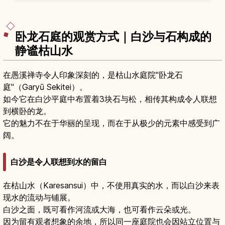
参观路线、四季风景与冬季点灯活动、在合掌民宿
过夜的体验，以及从高山、金泽、名古屋等地搭乘
巴士前往的交通方式与游览动线建议。
卧龙石庭的观赏方式｜白沙与石构成的
静谧枯山水
在愚溪禅寺令人印象深刻的，是枯山水庭院"卧龙石
庭"（Garyū Sekitei）。
如今它在白沙平庭中布置着3块石与松，相传其构成令人联想
到横卧的龙。
它的魅力不在于华丽的呈现，而在于从极少的元素中感受到广
阔。
白沙是令人联想到水的留白
在枯山水（Karesansui）中，不使用真实的水，而以白沙来表
现水的流动与铺展。
白沙之面，既可看作河流或大海，也可看作云朵或光。
因为留有观者想象的余地，所以同一座庭院也会因站立位置与