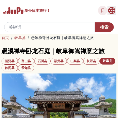
享受
日本旅行！
首页
/
岐阜县
/
愚溪禅寺卧龙石庭｜岐阜御嵩禅意之旅
愚溪禅寺卧龙石庭｜岐阜御嵩禅意之旅
岐阜县
新泻县
富山县
石川县
福井县
山梨县
长野县
静冈县
爱知县