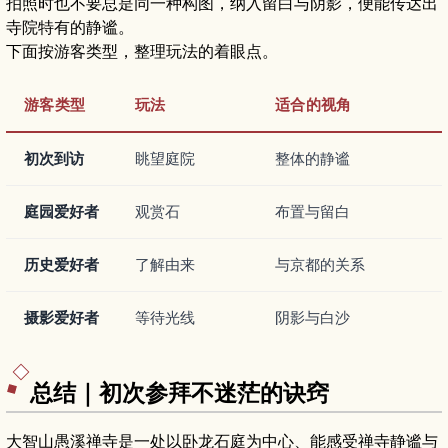
拍照时也不要总是同一种构图，纳入留白与阴影，便能传达出
寺院特有的静谧。
下面按游客类型，整理玩法的着眼点。
游客类型
玩法
适合的视角
初次到访
眺望庭院
整体的静谧
庭园爱好者
观赏石
布置与留白
历史爱好者
了解由来
与京都的关系
摄影爱好者
等待光线
阴影与白沙
总结｜初次参拜不迷茫的诀窍
大智山愚溪禅寺是一处以卧龙石庭为中心、能感受禅寺静谧与