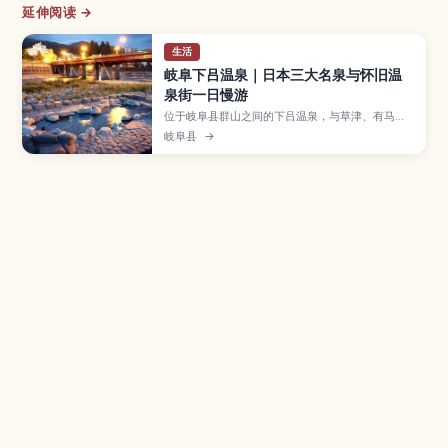
延伸阅读 →
生活
岐阜下吕温泉｜日本三大名泉与怀旧温
泉街一日慢游
位于岐阜县群山之间的下吕温泉，与草津、有马并
列日本三大名泉，以丝滑的美肌泉质和充满昭和氛
岐阜县
→
围的温泉街闻名。文章介绍足汤与河畔露天温泉、
合掌村等散步景点、飞驒牛等在地美食、最佳旅行
季节，以及从名古屋出发的交通与订房要点，帮助
首次来访的旅客轻松规划行程。