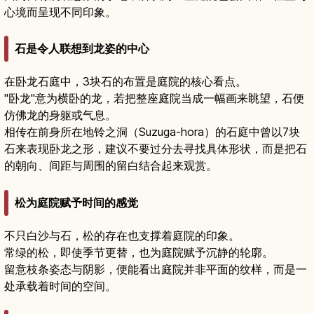
心境而呈现不同印象。
石是令人联想到龙姿的中心
在卧龙石庭中，3块石的布置是庭院的核心看点。
"卧龙"意为横卧的龙，若把整座庭院当成一幅画来眺望，石便
仿佛龙的身躯或气息。
相传在前身所在地铃之洞（Suzuga-hora）的石庭中曾以7块
石来表现卧龙之形，建议不要过分去寻找具体形状，而是把石
的朝向、间距与周围的留白结合起来观赏。
松为庭院赋予时间的感觉
不只白沙与石，松的存在也支撑着庭院的印象。
常绿的松，即使季节更替，也为庭院赋予沉静的轮廓。
留意枝条姿态与阴影，便能看出庭院并非平面的纹样，而是一
处承载着时间的空间。