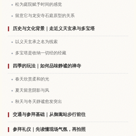
松为庭院赋予时间的感觉
留意它与龙安寺石庭原型的关系
历史与文化背景｜走近义天玄承与多宝塔
以义天玄承之名为线索
多宝塔是收纳一切经的经藏
四季的玩法｜如何品味静谧的禅寺
春天欣赏柔和的光
夏天留意阴影与风
秋天与冬天静谧愈发突出
交通与参拜基础｜从御嵩站步行前往
参拜礼仪｜先读懂现场气氛，再拍照