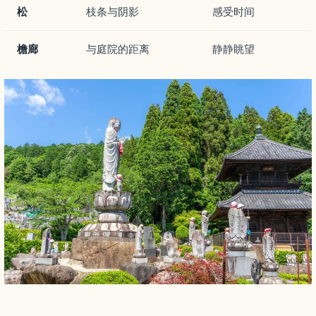
松
枝条与阴影
感受时间
檐廊
与庭院的距离
静静眺望