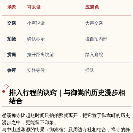
场景
可以做
应避免
交谈
小声说话
大声交谈
拍摄
确认标示
擅自拍内部
赏庭
拉开距离眺望
踏入庭院
参拜
安静等候
插队
排入行程的诀窍｜与御嵩的历史漫步相
结合
愚溪禅寺比起短时间只拍拍照就离开，把它置于御嵩町的历史
漫步之中，更能留下印象。
与中山道渊源的街景（御嵩宿）及周边寺社相结合，禅寺的静