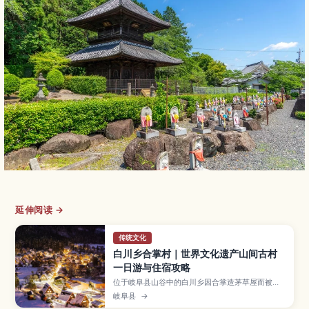
延伸阅读 →
传统文化
白川乡合掌村｜世界文化遗产山间古村
一日游与住宿攻略
位于岐阜县山谷中的白川乡因合掌造茅草屋而被登
录为世界文化遗产，是人气极高的乡村景点。文章
岐阜县
→
介绍展望台眺望全村的绝佳视角、合掌造民家内部