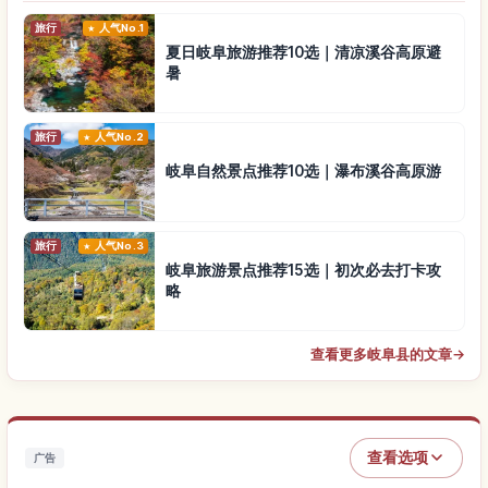
旅行
人气No.1
夏日岐阜旅游推荐10选｜清凉溪谷高原避
暑
旅行
人气No.2
岐阜自然景点推荐10选｜瀑布溪谷高原游
旅行
人气No.3
岐阜旅游景点推荐15选｜初次必去打卡攻
略
查看更多岐阜县的文章
→
查看选项
广告