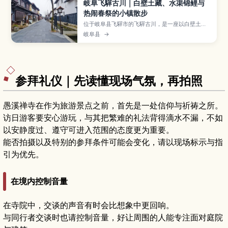
岐阜飞驒古川｜白壁土藏、水渠锦鲤与
热闹春祭的小镇散步
位于岐阜县飞驒市的飞驒古川，是一座以白壁土
藏、铺石小路与瀬户川水渠中游动的锦鲤闻名的宁
岐阜县
→
静小镇，也是动画电影取景地之一。本文介绍古街
与河畔散步路线、每年四月豪华花车与“起御太鼓”
登场的飞驒古川祭、酒藏巡礼与飞驒牛料理、周边
自然体验，以及从高山、名古屋前往的交通方式与
适合停留时间。
参拜礼仪｜先读懂现场气氛，再拍照
愚溪禅寺在作为旅游景点之前，首先是一处信仰与祈祷之所。
访日游客要安心游玩，与其把繁难的礼法背得滴水不漏，不如
以安静度过、遵守可进入范围的态度更为重要。
能否拍摄以及特别的参拜条件可能会变化，请以现场标示与指
引为优先。
在境内控制音量
在寺院中，交谈的声音有时会比想象中更回响。
与同行者交谈时也请控制音量，好让周围的人能专注面对庭院