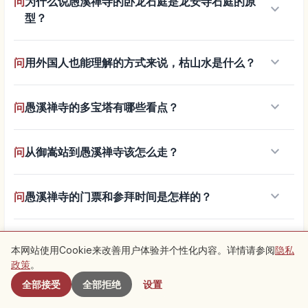
问
为什么说愚溪禅寺的卧龙石庭是龙安寺石庭的原
keyboard_arrow_down
型？
keyboard_arrow_down
问
用外国人也能理解的方式来说，枯山水是什么？
keyboard_arrow_down
问
愚溪禅寺的多宝塔有哪些看点？
keyboard_arrow_down
问
从御嵩站到愚溪禅寺该怎么走？
keyboard_arrow_down
问
愚溪禅寺的门票和参拜时间是怎样的？
keyboard_arrow_down
问
可以领到御朱印吗？
本网站使用Cookie来改善用户体验并个性化内容。详情请参阅
隐私
附近景点
政策
。
keyboard_arrow_down
全部接受
全部拒绝
设置
问
有没有把石庭拍得好看的诀窍？
了解旅行
探索岐阜县