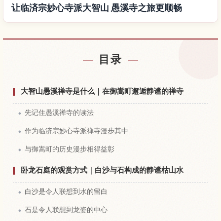
让临済宗妙心寺派大智山 愚溪寺之旅更顺畅
查找临済宗妙心寺派大智山 愚溪寺附近的酒店
↗
目录
查找临済宗妙心寺派大智山 愚溪寺的体验
↗
大智山愚溪禅寺是什么｜在御嵩町邂逅静谧的禅寺
先记住愚溪禅寺的读法
作为临济宗妙心寺派禅寺漫步其中
与御嵩町的历史漫步相得益彰
卧龙石庭的观赏方式｜白沙与石构成的静谧枯山水
白沙是令人联想到水的留白
石是令人联想到龙姿的中心