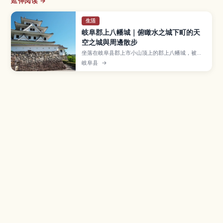
延伸阅读 →
生活
岐阜郡上八幡城｜俯瞰水之城下町的天
空之城與周邊散步
坐落在岐阜县郡上市小山顶上的郡上八幡城，被称
为「天空之城」，从白墙天守可以眺望郡上八幡水
岐阜县
→
乡城下町与四季变幻的群山景色。本文介绍天守观
景与城内展览、水渠交织的街道散步路线、夏季热
闹的郡上舞与附近温泉、从名古屋与高山出发的交
通方式，以及拜访时的服装准备与停留时间建议。