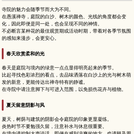
寺院的魅力会随季节而大为不同。
在愚溪禅寺，庭院的白沙、树木的颜色、光线的角度都会变
化，因此即便是同一处，也会呈现不同的神情。
不必断言某种花的最佳观赏期或活动时期，带着对各季节氛围
的感知来漫步，会更安心。
春天欣赏柔和的光
春天是庭院与境内的绿意一点点显得明亮起来的季节。
比起寻找色彩浓烈的看点，去品味洒落在白沙上的光与树木萌
发的新意，更能传达出禅寺特有的静谧。
在寺院中请注意脚下与可进入范围，以免损伤花卉与植物。
夏天留意阴影与风
夏天，树荫与建筑的阴影会令庭院的印象更显凝练。
炎热时节不要勉强久留，注意补水与休息很重要。
在境内请控制大声说话，即便在感到凉爽的地方，也请顾及周