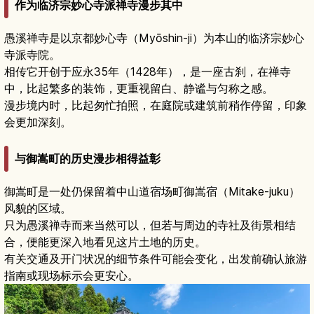
作为临济宗妙心寺派禅寺漫步其中
愚溪禅寺是以京都妙心寺（Myōshin-ji）为本山的临济宗妙心
寺派寺院。
相传它开创于应永35年（1428年），是一座古刹，在禅寺
中，比起繁多的装饰，更重视留白、静谧与匀称之感。
漫步境内时，比起匆忙拍照，在庭院或建筑前稍作停留，印象
会更加深刻。
与御嵩町的历史漫步相得益彰
御嵩町是一处仍保留着中山道宿场町御嵩宿（Mitake-juku）
风貌的区域。
只为愚溪禅寺而来当然可以，但若与周边的寺社及街景相结
合，便能更深入地看见这片土地的历史。
有关交通及开门状况的细节条件可能会变化，出发前确认旅游
指南或现场标示会更安心。