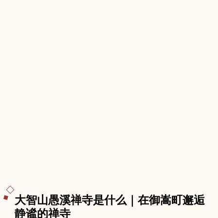
大智山愚溪禅寺是什么｜在御嵩町邂逅
静谧的禅寺