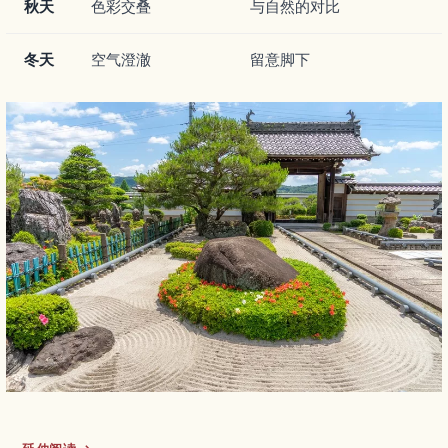
秋天
色彩交叠
与自然的对比
冬天
空气澄澈
留意脚下