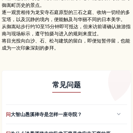
御嵩町历史的景点。
逐一观赏相传为龙安寺石庭原型的三石之庭、收纳一切经的多
宝塔，以及沉静的境内，便能触及与华丽不同的日本美学。
从御嵩站步行约10至15分钟即可抵达，但来访前请确认旅游指
南与现场标示，遵守拍摄与进入的规则来度过。
将目光投向白沙、石、松与建筑的留白，即便短暂停留，也能
成为一次印象深刻的参拜。
常见问题
keyboard_arrow_down
问
大智山愚溪禅寺是怎样一座寺院？