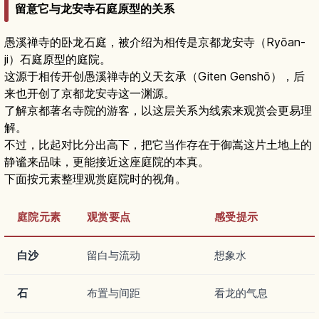
留意它与龙安寺石庭原型的关系
愚溪禅寺的卧龙石庭，被介绍为相传是京都龙安寺（Ryōan-
ji）石庭原型的庭院。
这源于相传开创愚溪禅寺的义天玄承（Giten Genshō），后
来也开创了京都龙安寺这一渊源。
了解京都著名寺院的游客，以这层关系为线索来观赏会更易理
解。
不过，比起对比分出高下，把它当作存在于御嵩这片土地上的
静谧来品味，更能接近这座庭院的本真。
下面按元素整理观赏庭院时的视角。
庭院元素
观赏要点
感受提示
白沙
留白与流动
想象水
石
布置与间距
看龙的气息