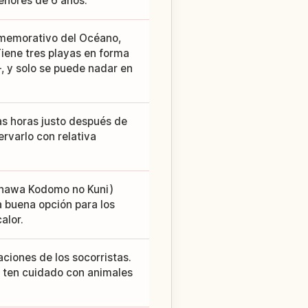
enores de 6 años.
nmemorativo del Océano,
Tiene tres playas en forma
 y solo se puede nadar en
as horas justo después de
ervarlo con relativa
nawa Kodomo no Kuni)
a buena opción para los
alor.
aciones de los socorristas.
 y ten cuidado con animales