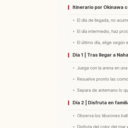
Itinerario por Okinawa c
El día de llegada, no acum
El día intermedio, haz pr
El último día, elige según 
Día 1 | Tras llegar a Nah
Juega con la arena en una 
Resuelve pronto las comi
Separa de antemano lo que 
Día 2 | Disfruta en fam
Observa los tiburones bal
Disfruta del color del ma