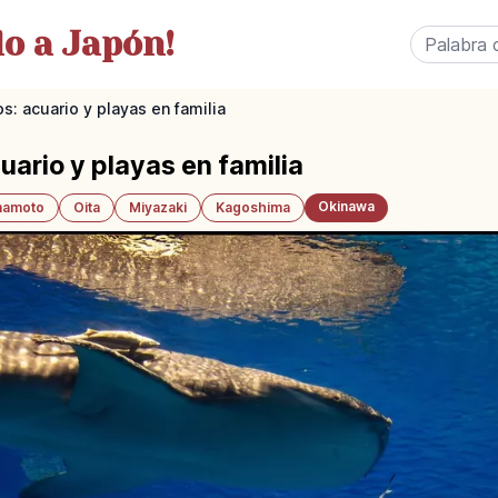
o a Japón!
s: acuario y playas en familia
uario y playas en familia
Okinawa
amoto
Oita
Miyazaki
Kagoshima