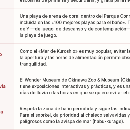
escolares de primaria y secundaria, y gratis para m
Una playa de arena de coral dentro del Parque Co
incluida en las «100 mejores playas para el baño». 
de Y —de juego, de descanso y de contemplación—,
la playa de juego.
Como el «Mar de Kuroshio» es muy popular, evitar l
o
la apertura y las horas de alimentación permite obs
tranquilidad.
El Wonder Museum de Okinawa Zoo & Museum (Oki
via
tiene exposiciones interactivas y prácticas, y es un
días de lluvia o las horas en que se quiere evitar el c
Respeta la zona de baño permitida y sigue las indic
la
Para el snorkel, da prioridad al chaleco salvavidas
peligrosos como la avispa de mar (habu-kurage).