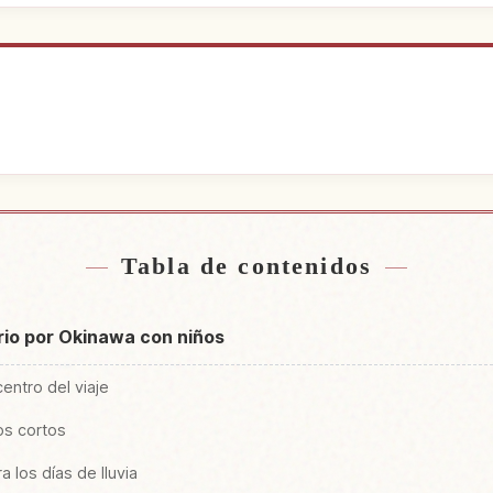
jamiento
Buscar ex
↗
Tabla de contenidos
rio por Okinawa con niños
centro del viaje
os cortos
 los días de lluvia