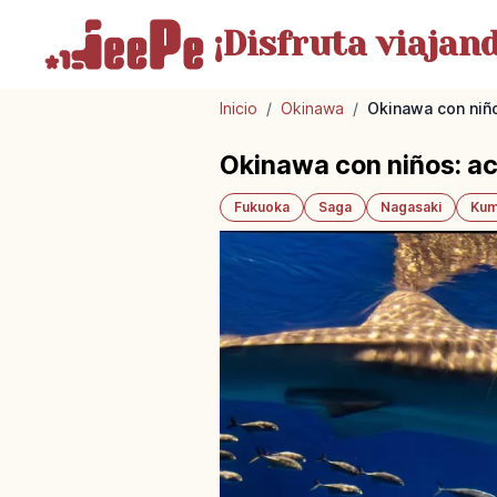
¡Disfruta
viajand
Inicio
/
Okinawa
/
Okinawa con niño
Okinawa con niños: ac
Fukuoka
Saga
Nagasaki
Kum