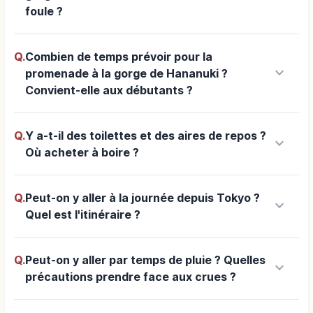
foule ?
Q.
Combien de temps prévoir pour la
keyboard_arrow_down
promenade à la gorge de Hananuki ?
Convient-elle aux débutants ?
Q.
Y a-t-il des toilettes et des aires de repos ?
keyboard_arrow_down
Où acheter à boire ?
Q.
Peut-on y aller à la journée depuis Tokyo ?
keyboard_arrow_down
Quel est l'itinéraire ?
Q.
Peut-on y aller par temps de pluie ? Quelles
keyboard_arrow_down
précautions prendre face aux crues ?