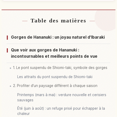
Table des matières
Hébergements près de Hananuki Keikoku
↗
Activités à Hananuki Keikoku
↗
Gorges de Hananuki : un joyau naturel d'Ibaraki
Que voir aux gorges de Hananuki :
incontournables et meilleurs points de vue
1. Le pont suspendu de Shiomi-taki, symbole des gorges
Les attraits du pont suspendu de Shiomi-taki
2. Profiter d'un paysage différent à chaque saison
Printemps (mars à mai) : verdure nouvelle et cerisiers
sauvages
Été (juin à août) : un refuge prisé pour échapper à la
chaleur