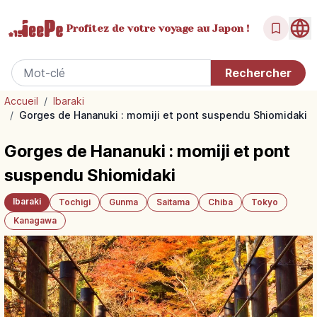
Profitez de votre
voyage au Japon !
Accueil
/
Ibaraki
/
Gorges de Hananuki : momiji et pont suspendu Shiomidaki
Gorges de Hananuki : momiji et pont
suspendu Shiomidaki
Ibaraki
Tochigi
Gunma
Saitama
Chiba
Tokyo
Kanagawa