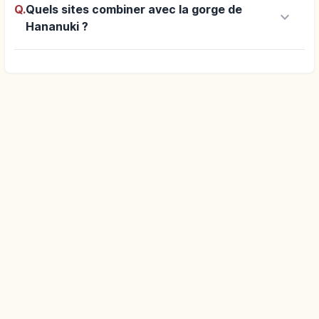
Q.
Quels sites combiner avec la gorge de
keyboard_arrow_down
Hananuki ?