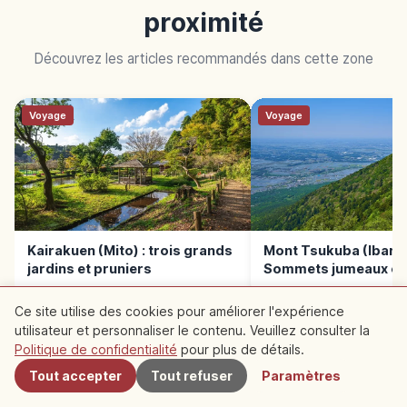
proximité
Découvrez les articles recommandés dans cette zone
Voyage
Voyage
Kairakuen (Mito) : trois grands
Mont Tsukuba (Ibaraki
jardins et pruniers
Sommets jumeaux et
sanctuaire sacré
Ce site utilise des cookies pour améliorer l'expérience
utilisateur et personnaliser le contenu. Veuillez consulter la
À proximité
Politique de confidentialité
pour plus de détails.
Tout accepter
Tout refuser
Paramètres
LIRE LA SUITE →