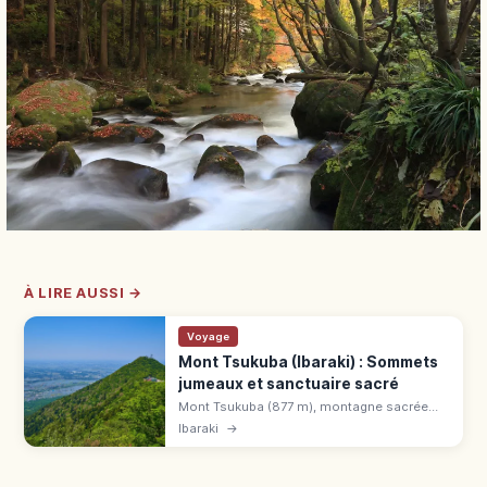
À LIRE AUSSI →
Voyage
Mont Tsukuba (Ibaraki) : Sommets
jumeaux et sanctuaire sacré
Mont Tsukuba (877 m), montagne sacrée
d'Ibaraki, parmi les 100 plus belles du
Ibaraki
→
Japon. Sommets Nyotai/Nantai, sanctuaire,
funiculaire et téléphérique.