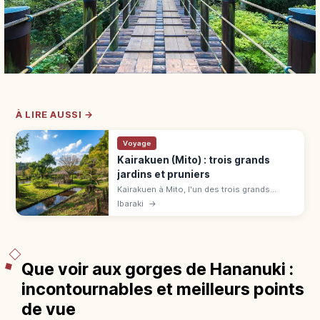
À LIRE AUSSI →
Voyage
Kairakuen (Mito) : trois grands
jardins et pruniers
Kairakuen à Mito, l'un des trois grands
jardins du Japon (1842). Fête des pruniers
Ibaraki
→
fév.-mars, Kōbuntei 230 ¥, entrée 320 ¥,
accès depuis Tokyo.
Que voir aux gorges de Hananuki :
incontournables et meilleurs points
de vue