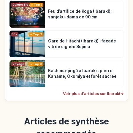
Top 1
Culture Traditionnelle
Feu d’artifice de Koga (Ibaraki) :
sanjaku-dama de 90 cm
Vie
Top 2
Gare de Hitachi (Ibaraki) : façade
vitrée signée Sejima
Voyage
Top 3
Kashima-jingū à Ibaraki : pierre
Kaname, Okumiya et forêt sacrée
Voir plus d'articles sur Ibaraki
→
Articles de synthèse