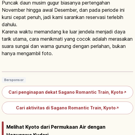
Puncak daun musim gugur biasanya pertengahan
November hingga awal Desember, dan pada periode ini
kursi cepat penuh, jadi kami sarankan reservasi terlebih
dahulu.
Karena waktu memandang ke luar jendela menjadi daya
tarik utama, cara menikmati yang cocok adalah merasakan
suara sungai dan warna gunung dengan perlahan, bukan
hanya mengambil foto.
Sagano Torokko Train Kyoto: Kereta
Wisata Lembah Hozugawa, Tips
Baca artikel
→
Berkunjung
Bersponsor
Cari penginapan dekat Sagano Romantic Train, Kyoto
↗
Cari aktivitas di Sagano Romantic Train, Kyoto
↗
Melihat Kyoto dari Permukaan Air dengan