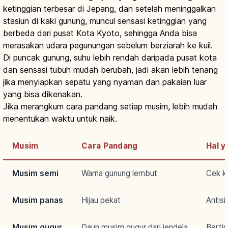
ketinggian terbesar di Jepang, dan setelah meninggalkan
stasiun di kaki gunung, muncul sensasi ketinggian yang
berbeda dari pusat Kota Kyoto, sehingga Anda bisa
merasakan udara pegunungan sebelum berziarah ke kuil.
Di puncak gunung, suhu lebih rendah daripada pusat kota
dan sensasi tubuh mudah berubah, jadi akan lebih tenang
jika menyiapkan sepatu yang nyaman dan pakaian luar
yang bisa dikenakan.
Jika merangkum cara pandang setiap musim, lebih mudah
menentukan waktu untuk naik.
Musim
Cara Pandang
Hal y
Musim semi
Warna gunung lembut
Cek k
Musim panas
Hijau pekat
Antisi
Musim gugur
Daun musim gugur dari jendela
Bertin