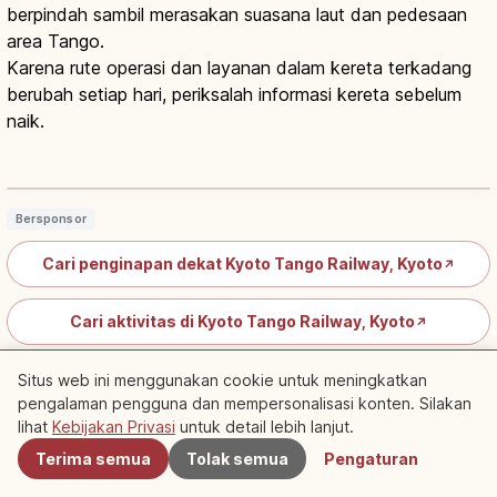
berpindah sambil merasakan suasana laut dan pedesaan
area Tango.
Karena rute operasi dan layanan dalam kereta terkadang
berubah setiap hari, periksalah informasi kereta sebelum
naik.
Kyoto Tango Railway: Kereta Tantetsu
ke Amanohashidate
Baca artikel
→
Bersponsor
Cari penginapan dekat Kyoto Tango Railway, Kyoto
↗
Cari aktivitas di Kyoto Tango Railway, Kyoto
↗
Situs web ini menggunakan cookie untuk meningkatkan
Menuju Dataran Tinggi dengan Lift & Monorel
pengalaman pengguna dan mempersonalisasi konten. Silakan
Terdekat
Amanohashidate Viewland
lihat
Kebijakan Privasi
untuk detail lebih lanjut.
Terima semua
Tolak semua
Pengaturan
Di Amanohashidate Viewland, Anda bisa menggunakan 2