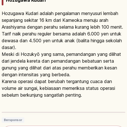
Hozugawa Kudari
Hozugawa Kudari adalah pengalaman menyusuri lembah
sepanjang sekitar 16 km dari Kameoka menuju arah
Arashiyama dengan perahu selama kurang lebih 100 menit.
Tarif naik perahu reguler bersama adalah 6.000 yen untuk
dewasa dan 4.500 yen untuk anak (balita hingga sekolah
dasar).
Meski di Hozukyō yang sama, pemandangan yang dilihat
dari jendela kereta dan pemandangan bebatuan serta
gunung yang dilihat dari atas perahu memberikan kesan
dengan intensitas yang berbeda.
Karena operasi dapat berubah tergantung cuaca dan
volume air sungai, kebiasaan memeriksa status operasi
sebelum berkunjung sangatlah penting.
Hozugawa River Cruise Kyoto: Susur
Sungai 16 km, Pemandangan & Akses
Baca artikel
→
Bersponsor