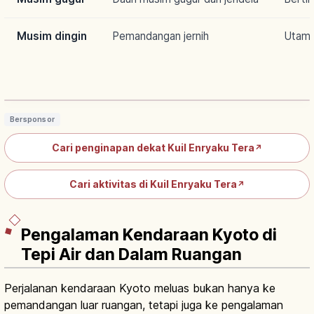
Musim dingin
Pemandangan jernih
Utama
Hieizan Enryakuji Shiga: Pusat Aliran
Tendai, UNESCO, Rute & Sorotan
Baca artikel
→
Bersponsor
Cari penginapan dekat Kuil Enryaku Tera
↗
Cari aktivitas di Kuil Enryaku Tera
↗
Pengalaman Kendaraan Kyoto di
Tepi Air dan Dalam Ruangan
Perjalanan kendaraan Kyoto meluas bukan hanya ke
pemandangan luar ruangan, tetapi juga ke pengalaman