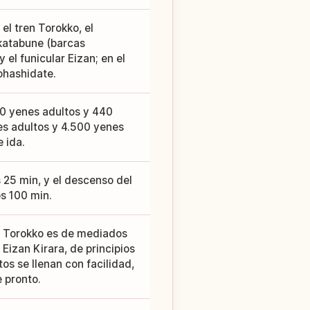
el tren Torokko, el
katabune (barcas
 el funicular Eizan; en el
ohashidate.
880 yenes adultos y 440
es adultos y 4.500 yenes
 ida.
s 25 min, y el descenso del
s 100 min.
en Torokko es de mediados
 Eizan Kirara, de principios
os se llenan con facilidad,
 pronto.