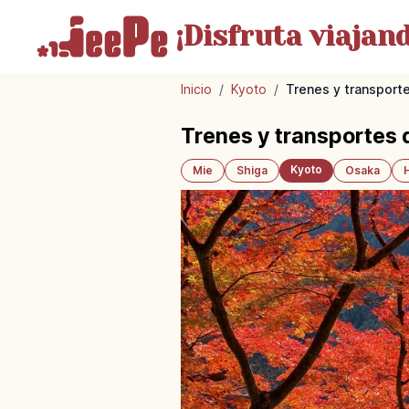
¡Disfruta
viajand
Inicio
/
Kyoto
/
Trenes y transporte
Trenes y transportes d
Kyoto
Mie
Shiga
Osaka