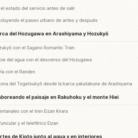
l estado del servicio antes de salir
 incluyendo el paseo urbano de antes y después
barca del Hozugawa en Arashiyama y Hozukyō
zukyō con el Sagano Romantic Train
icie del agua con el descenso del Hozugawa
vía con el Randen
zona del Togetsukyō desde la barca yakatabune de Arashiyama
saboreando el paisaje en Rakuhoku y el monte Hiei
entanales con el tren Eizan Kirara
unicular y el teleférico Eizan
tes de Kioto junto al agua y en interiores