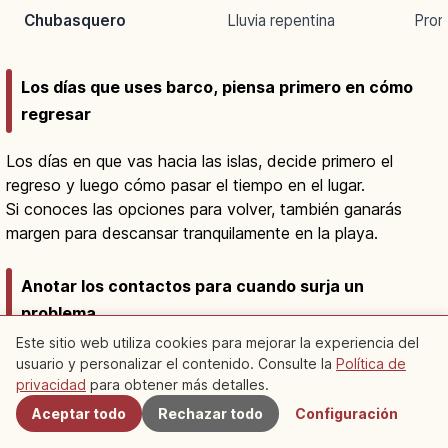
Chubasquero
Lluvia repentina
Pron
Los días que uses barco, piensa primero en cómo
regresar
Los días en que vas hacia las islas, decide primero el
regreso y luego cómo pasar el tiempo en el lugar.
Si conoces las opciones para volver, también ganarás
margen para descansar tranquilamente en la playa.
Anotar los contactos para cuando surja un
problema
Este sitio web utiliza cookies para mejorar la experiencia del
Para emergencias en el mar, en Japón se indica el número
usuario y personalizar el contenido. Consulte la
Política de
Cercanos
de teléfono de emergencia "118", que conecta con la
privacidad
para obtener más detalles.
Guardia Costera de Japón.
Aceptar todo
Rechazar todo
Configuración
Quienes viajan desde el extranjero viajarán con tranquilidad