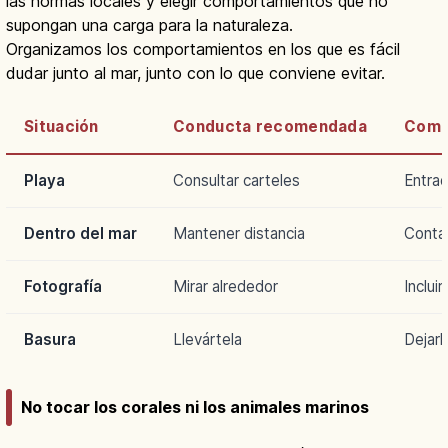
las normas locales y elegir comportamientos que no
supongan una carga para la naturaleza.
Organizamos los comportamientos en los que es fácil
dudar junto al mar, junto con lo que conviene evitar.
Situación
Conducta recomendada
Comp
Playa
Consultar carteles
Entrad
Dentro del mar
Mantener distancia
Conta
Fotografía
Mirar alrededor
Inclui
Basura
Llevártela
Dejarl
No tocar los corales ni los animales marinos