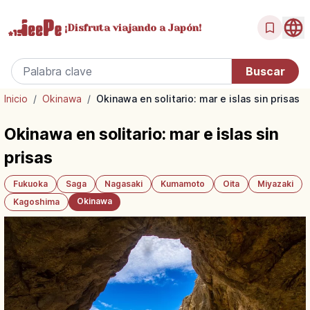
¡Disfruta
viajando a Japón!
Inicio
/
Okinawa
/
Okinawa en solitario: mar e islas sin prisas
Okinawa en solitario: mar e islas sin
prisas
Fukuoka
Saga
Nagasaki
Kumamoto
Oita
Miyazaki
Okinawa
Kagoshima