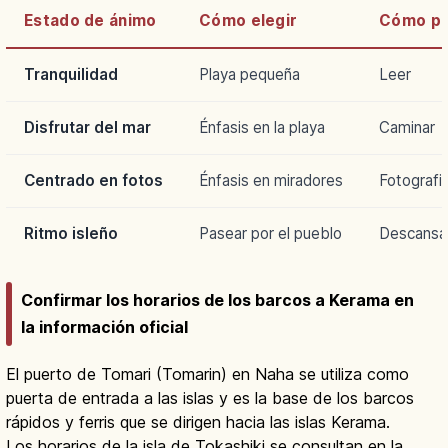
Estado de ánimo
Cómo elegir
Cómo pa
Tranquilidad
Playa pequeña
Leer
Disfrutar del mar
Énfasis en la playa
Caminar
Centrado en fotos
Énfasis en miradores
Fotografia
Ritmo isleño
Pasear por el pueblo
Descansa
Confirmar los horarios de los barcos a Kerama en
la información oficial
El puerto de Tomari (Tomarin) en Naha se utiliza como
puerta de entrada a las islas y es la base de los barcos
rápidos y ferris que se dirigen hacia las islas Kerama.
Los horarios de la isla de Tokashiki se consultan en la