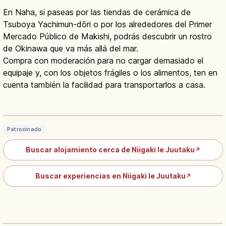
En Naha, si paseas por las tiendas de cerámica de
Tsuboya Yachimun-dōri o por los alrededores del Primer
Mercado Público de Makishi, podrás descubrir un rostro
de Okinawa que va más allá del mar.
Compra con moderación para no cargar demasiado el
equipaje y, con los objetos frágiles o los alimentos, ten en
cuenta también la facilidad para transportarlos a casa.
Casa Arakaki: cerámica Tsuboya y
vida tradicional de Okinawa
Leer artículo
→
Patrocinado
Buscar alojamiento cerca de Niigaki Ie Juutaku
↗
Buscar experiencias en Niigaki Ie Juutaku
↗
Shisa de Okinawa: significado del
guardián de los tejados
Leer artículo
→