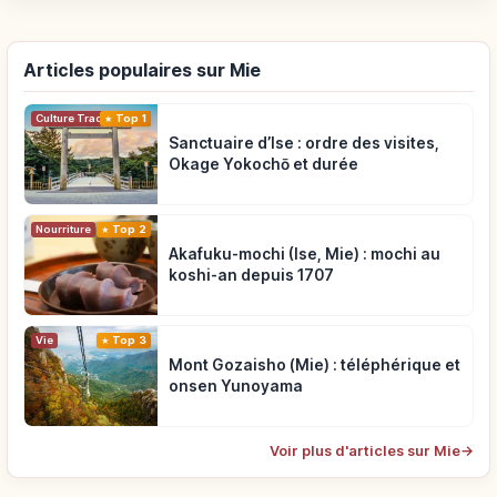
Articles populaires sur Mie
Top 1
Culture Traditionnelle
Sanctuaire d’Ise : ordre des visites,
Okage Yokochō et durée
Nourriture
Top 2
Akafuku-mochi (Ise, Mie) : mochi au
koshi-an depuis 1707
Vie
Top 3
Mont Gozaisho (Mie) : téléphérique et
onsen Yunoyama
Voir plus d'articles sur Mie
→