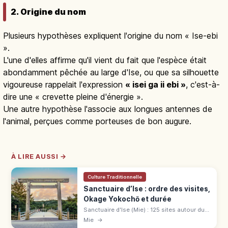
2. Origine du nom
Plusieurs hypothèses expliquent l'origine du nom « Ise-ebi
».
L'une d'elles affirme qu'il vient du fait que l'espèce était
abondamment pêchée au large d'Ise, ou que sa silhouette
vigoureuse rappelait l'expression
« isei ga ii ebi »
, c'est-à-
dire une « crevette pleine d'énergie ».
Une autre hypothèse l'associe aux longues antennes de
l'animal, perçues comme porteuses de bon augure.
À LIRE AUSSI →
Culture Traditionnelle
Sanctuaire d’Ise : ordre des visites,
Okage Yokochō et durée
Sanctuaire d'Ise (Mie) : 125 sites autour du
Naikū et du Gekū. Ordre Gekū → Naikū
Mie
→
(30+60 min), Mitarashi, Okage Yokochō.