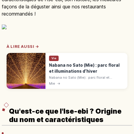
façons de la déguster ainsi que nos restaurants
recommandés !
À LIRE AUSSI →
Vie
Nabana no Sato (Mie) : parc floral
et illuminations d’hiver
Nabana no Sato (Mie) : parc floral et
grandes illuminations hivernales. Begonia
Mie
→
Garden 600 espèces. 2 500-3 000 ¥ (bon 1
000 ¥). Bus depuis Kintetsu Nagashima.
Qu'est-ce que l'Ise-ebi ? Origine
du nom et caractéristiques