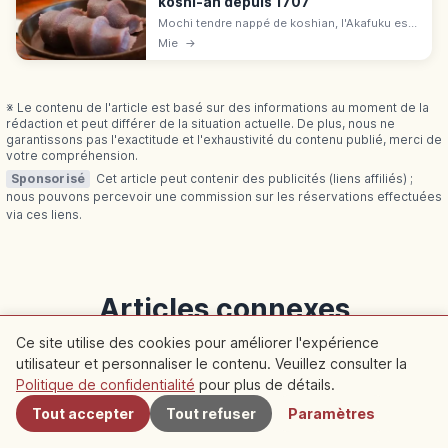
koshi-an depuis 1707
Mochi tendre nappé de koshian, l'Akafuku est
le souvenir incontournable d'Ise. Sens des 3
Mie
→
lignes, conseils de dégustation, où l'acheter
et combo sanctuaire.
※ Le contenu de l'article est basé sur des informations au moment de la
rédaction et peut différer de la situation actuelle. De plus, nous ne
garantissons pas l'exactitude et l'exhaustivité du contenu publié, merci de
votre compréhension.
Sponsorisé
Cet article peut contenir des publicités (liens affiliés) ;
nous pouvons percevoir une commission sur les réservations effectuées
via ces liens.
Articles connexes
Ce site utilise des cookies pour améliorer l'expérience
Découvrez plus d'articles dans cette catégorie
utilisateur et personnaliser le contenu. Veuillez consulter la
À proximité
Politique de confidentialité
pour plus de détails.
Kyoto
Kyoto
Tout accepter
Tout refuser
Paramètres