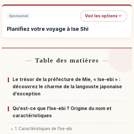
Voir les options
Sponsorisé
Planifiez votre voyage à Ise Shi
Table des matières
Hébergements près de Ise Shi
↗
Activités à Ise Shi
↗
Le trésor de la préfecture de Mie, « Ise-ebi » :
découvrez le charme de la langouste japonaise
d'exception
Qu'est-ce que l'Ise-ebi ? Origine du nom et
caractéristiques
1. Caractéristiques de l'Ise-ebi