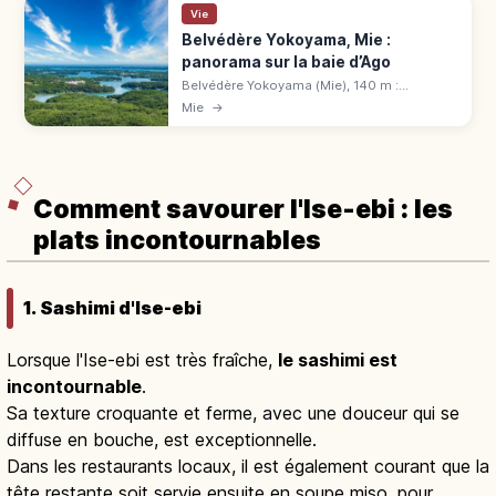
Vie
Belvédère Yokoyama, Mie :
panorama sur la baie d’Ago
Belvédère Yokoyama (Mie), 140 m :
panorama de rêve sur la baie d'Ago. Tenkū
Mie
→
Café Terrace, centre de visite gratuit. 10 min
en taxi de Kintetsu Ugata.
Comment savourer l'Ise-ebi : les
plats incontournables
1. Sashimi d'Ise-ebi
Lorsque l'Ise-ebi est très fraîche,
le sashimi est
incontournable
.
Sa texture croquante et ferme, avec une douceur qui se
diffuse en bouche, est exceptionnelle.
Dans les restaurants locaux, il est également courant que la
tête restante soit servie ensuite en soupe miso, pour