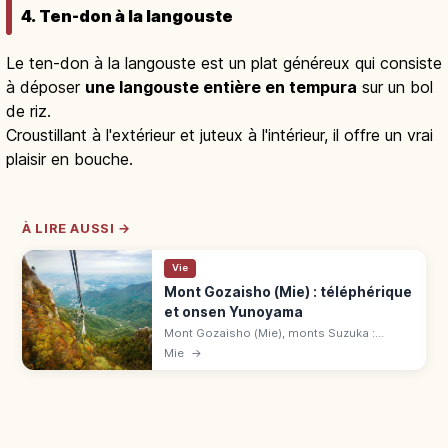
4. Ten-don à la langouste
Le ten-don à la langouste est un plat généreux qui consiste
à déposer
une langouste entière en tempura
sur un bol
de riz.
Croustillant à l'extérieur et juteux à l'intérieur, il offre un vrai
plaisir en bouche.
À LIRE AUSSI →
Vie
Mont Gozaisho (Mie) : téléphérique
et onsen Yunoyama
Mont Gozaisho (Mie), monts Suzuka :
panoramas 4 saisons, sentiers, onsen
Mie
→
Yunoyama. Téléphérique AR 2 600 ¥/1 300
¥. Bus 10 min de Yunoyama Onsen.