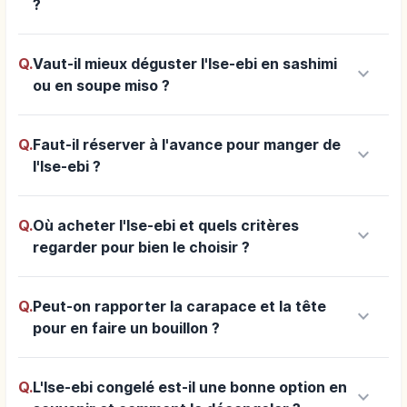
?
Q.
Vaut-il mieux déguster l'Ise-ebi en sashimi
keyboard_arrow_down
ou en soupe miso ?
Q.
Faut-il réserver à l'avance pour manger de
keyboard_arrow_down
l'Ise-ebi ?
Q.
Où acheter l'Ise-ebi et quels critères
keyboard_arrow_down
regarder pour bien le choisir ?
Q.
Peut-on rapporter la carapace et la tête
keyboard_arrow_down
pour en faire un bouillon ?
Q.
L'Ise-ebi congelé est-il une bonne option en
keyboard_arrow_down