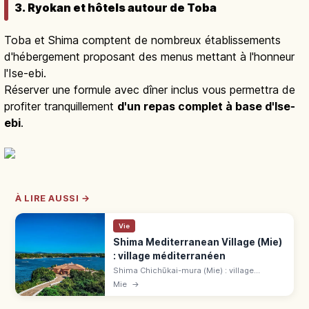
3. Ryokan et hôtels autour de Toba
Toba et Shima comptent de nombreux établissements
d'hébergement proposant des menus mettant à l'honneur
l'Ise-ebi.
Réserver une formule avec dîner inclus vous permettra de
profiter tranquillement
d'un repas complet à base d'Ise-
ebi
.
À LIRE AUSSI →
Vie
Shima Mediterranean Village (Mie)
: village méditerranéen
Shima Chichūkai-mura (Mie) : village
méditerranéen face à la baie d'Ago, 5
Mie
→
quartiers, restaurant RIAS, onsen Alhambra.
700 ¥. Navette de Kintetsu Ugata.