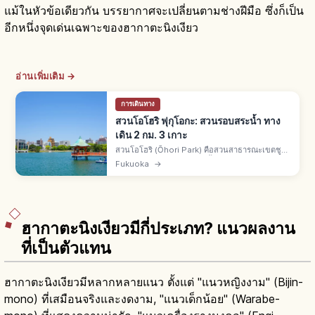
แม้ในหัวข้อเดียวกัน บรรยากาศจะเปลี่ยนตามช่างฝีมือ ซึ่งก็เป็น
อีกหนึ่งจุดเด่นเฉพาะของฮากาตะนิงเงียว
อ่านเพิ่มเติม →
การเดินทาง
สวนโอโฮริ ฟุกุโอกะ: สวนรอบสระน้ำ ทาง
เดิน 2 กม. 3 เกาะ
สวนโอโฮริ (Ōhori Park) คือสวนสาธารณะเขตชูโอ
เมืองฟุกุโอกะ เดิมคือคูเมืองชั้นนอกของปราสาทฟุกุ
Fukuoka
→
โอกะ เปิดสวนปี 1929 ทางเดินรอบสระ 2 กม. มี 3
เกาะ ยานางิ มัตสึ โชบุ
ฮากาตะนิงเงียวมีกี่ประเภท? แนวผลงาน
ที่เป็นตัวแทน
ฮากาตะนิงเงียวมีหลากหลายแนว ตั้งแต่ "แนวหญิงงาม" (Bijin-
mono) ที่เสมือนจริงและงดงาม, "แนวเด็กน้อย" (Warabe-