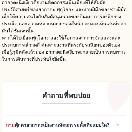
ฮากาตะนิงเงียวคืองานหัตถกรรมพื้นเมืองที่ให้สัมผัส
ประวัติศาสตร์ของฮากาตะ ฟุกุโอกะ และงานฝีมือของช่างฝีมือ
เมื่อให้ความสนใจกับสัมผัสนุ่มนวลของดินเผา การลงสีอย่าง
ประณีต และความหลากหลายของสีหน้า จะมองเห็นเสน่ห์ของ
มันได้ชัดเจนขึ้น
หากได้ไปเยือนฟุกุโอกะ ลองใช้โอกาสจากการจัดแสดงและ
ประสบการณ์วาดสี ค้นหาผลงานที่ตรงกับรสนิยมของตัวเอง
เมื่อรู้ภูมิหลังแล้วมอง ฮากาตะนิงเงียวจะกลายเป็นการพบพาน
ในการเดินทางที่ประทับใจยิ่งขึ้น
คำถามที่พบบ่อย
keyboard_arrow_down
ถาม
ตุ๊กตาฮากาตะเป็นงานหัตถกรรมดั้งเดิมแบบใด?