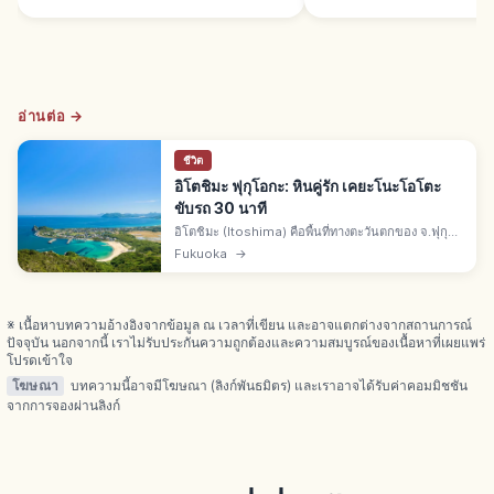
อ่านต่อ →
ชีวิต
อิโตชิมะ ฟุกุโอกะ: หินคู่รัก เคยะโนะโอโตะ
ขับรถ 30 นาที
อิโตชิมะ (Itoshima) คือพื้นที่ทางตะวันตกของ จ.ฟุกุโอ
กะ จากตัวเมืองขับรถ 30 นาที ฟุตามิงะอุระมีหินคู่รักเม
Fukuoka
→
โอโตะอิวะ ถ้ำเคยะโนะโอโตะสูง 64 ม. ลึก 90 ม.
※ เนื้อหาบทความอ้างอิงจากข้อมูล ณ เวลาที่เขียน และอาจแตกต่างจากสถานการณ์
ปัจจุบัน นอกจากนี้ เราไม่รับประกันความถูกต้องและความสมบูรณ์ของเนื้อหาที่เผยแพร่
โปรดเข้าใจ
โฆษณา
บทความนี้อาจมีโฆษณา (ลิงก์พันธมิตร) และเราอาจได้รับค่าคอมมิชชัน
จากการจองผ่านลิงก์