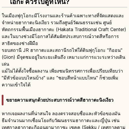
โอกะ ควรไปดูที่ไหน?
ในเมืองฟุกุโอกะมีโรงงานและร้านค้าเฉพาะทางที่จัดแสดงและ
จำหน่ายฮากาตะนิงเงียว รวมถึงศูนย์วัฒนธรรมเช่น ศูนย์
หัตถกรรมพื้นเมืองฮากาตะ (Hakata Traditional Craft Center)
และในบางช่วงมีโอกาสได้สัมผัสประสบการณ์วาดสีหรือการ
สาธิตของช่างฝีมือ
รอบสถานี JR ฮากาตะและสถานีรถไฟใต้ดินฟุกุโอกะ "กิออน"
(Gion) มีจุดชมอยู่ในระยะเดินถึง เหมาะแก่การแวะระหว่างเดิน
เล่น
แม้ไม่ได้ตั้งใจซื้อผลงาน เพียงชมนิทรรศการเพื่อเปรียบเทียบว่า
"มีหัวข้อแบบไหนบ้าง" และ "ชอบสีหน้าแบบไหน" ก็ช่วยเพิ่ม
ความเข้าใจได้
ขยายความสนุกด้วยประสบการณ์วาดสีฮากาตะนิงเงียว
หากเจอผลงานที่น่าสนใจ ลองตรวจสอบชื่อและหัวข้อของมัน
ธีมจำนวนมากเชื่อมโยงกับวัฒนธรรมฮากาตะและญี่ปุ่น เช่น
เทศกาลฮากาตะกิออนยามากาซะ เซคคุ (Sekku / เทศกาลตาม