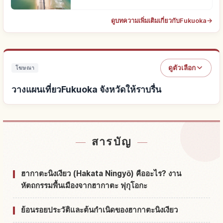
ดูบทความเพิ่มเติมเกี่ยวกับFukuoka
→
ดูตัวเลือก
โฆษณา
วางแผนเที่ยวFukuoka จังหวัดให้ราบรื่น
หาที่พักใกล้Fukuoka จังหวัด
↗
สารบัญ
หากิจกรรมในFukuoka จังหวัด
↗
ฮากาตะนิงเงียว (Hakata Ningyō) คืออะไร? งาน
หัตถกรรมพื้นเมืองจากฮากาตะ ฟุกุโอกะ
ย้อนรอยประวัติและต้นกำเนิดของฮากาตะนิงเงียว