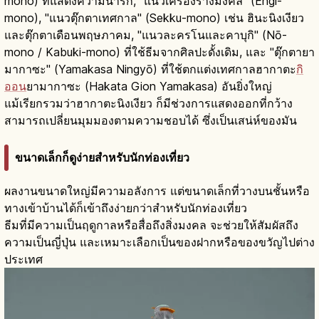
mono) ที่แสดงความน่ารัก, "แนวเครื่องรางมงคล" (Engi-
mono), "แนวตุ๊กตาเทศกาล" (Sekku-mono) เช่น ฮินะนิงเงียว
และตุ๊กตาเดือนพฤษภาคม, "แนวละครโนและคาบุกิ" (Nō-
mono / Kabuki-mono) ที่ใช้ธีมจากศิลปะดั้งเดิม, และ "ตุ๊กตายา
มากาซะ" (Yamakasa Ningyō) ที่ใช้ตกแต่งเทศกาลฮากาตะ
กิ
ออน
ยามากาซะ (Hakata Gion Yamakasa) อันยิ่งใหญ่
แม้เรียกรวมว่าฮากาตะนิงเงียว ก็มีช่วงการแสดงออกที่กว้าง
สามารถเปลี่ยนมุมมองตามความชอบได้ ซึ่งเป็นเสน่ห์ของมัน
ขนาดเล็กก็ดูง่ายสำหรับนักท่องเที่ยว
ผลงานขนาดใหญ่มีความอลังการ แต่ขนาดเล็กที่วางบนชั้นหรือ
ทางเข้าบ้านได้ก็เข้าถึงง่ายกว่าสำหรับนักท่องเที่ยว
ธีมที่มีความเป็นฤดูกาลหรือสื่อถึงสิ่งมงคล จะช่วยให้สัมผัสถึง
ความเป็นญี่ปุ่น และเหมาะเลือกเป็นของฝากหรือของขวัญไปต่าง
ประเทศ