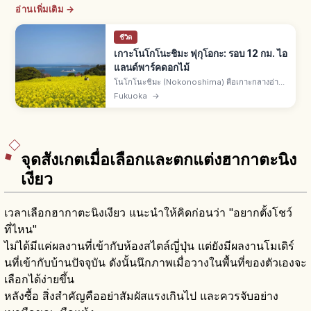
อ่านเพิ่มเติม →
ชีวิต
เกาะโนโกโนะชิมะ ฟุกุโอกะ: รอบ 12 กม. ไอ
แลนด์พาร์คดอกไม้
โนโกโนะชิมะ (Nokonoshima) คือเกาะกลางอ่าว
ฮากาตะ จ.ฟุกุโอกะ จากท่าเรือเมย์โนะฮามะเรือ
Fukuoka
→
เฟอร์รี่ 10 นาที รอบเกาะราว 12 กม. ไอแลนด์พาร์ค
150,000 ตร.ม. ดอกไม้ 4 ฤดู
จุดสังเกตเมื่อเลือกและตกแต่งฮากาตะนิง
เงียว
เวลาเลือกฮากาตะนิงเงียว แนะนำให้คิดก่อนว่า "อยากตั้งโชว์
ที่ไหน"
ไม่ได้มีแค่ผลงานที่เข้ากับห้องสไตล์ญี่ปุ่น แต่ยังมีผลงานโมเดิร์
นที่เข้ากับบ้านปัจจุบัน ดังนั้นนึกภาพเมื่อวางในพื้นที่ของตัวเองจะ
เลือกได้ง่ายขึ้น
หลังซื้อ สิ่งสำคัญคืออย่าสัมผัสแรงเกินไป และควรจับอย่าง