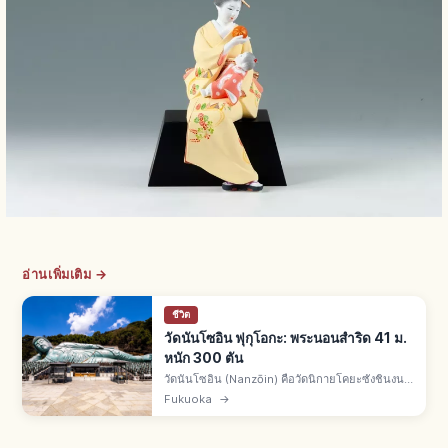
อ่านเพิ่มเติม →
ชีวิต
วัดนันโซอิน ฟุกุโอกะ: พระนอนสำริด 41 ม.
หนัก 300 ตัน
วัดนันโซอิน (Nanzōin) คือวัดนิกายโคยะซังชินงน
เมืองซาซากุริ จ.ฟุกุโอกะ พระศากยมุนีปางปรินิพพาน
Fukuoka
→
สำริดใหญ่ระดับโลก ยาว 41 ม. สูง 11 ม. หนัก 300
ตัน เสร็จปี 1995