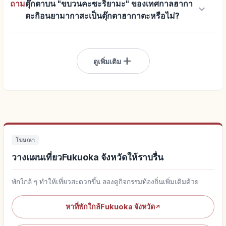
ถาม
ตุ๊กตาบน "ขบวนคะซะริยามะ" ของเทศกาลฮากา
keyboard_arrow_down
ตะกิอนยามากาสะเป็นตุ๊กตาฮากาตะหรือไม่?
add
ดูเพิ่มเติม
โฆษณา
วางแผนเที่ยวFukuoka จังหวัดให้ราบรื่น
พักใกล้ ๆ ทำให้เที่ยวสะดวกขึ้น ลองดูกิจกรรมท้องถิ่นเพิ่มเติมด้วย
หาที่พักใกล้Fukuoka จังหวัด
↗