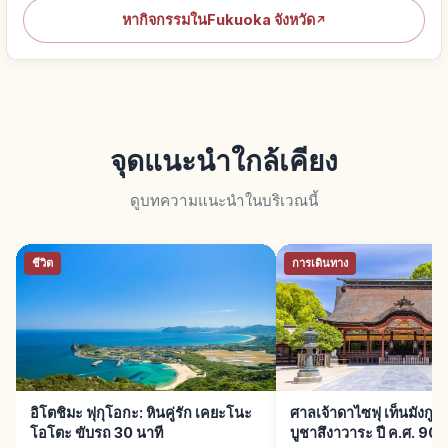
หากิจกรรมในFukuoka จังหวัด
↗
จุดแนะนำใกล้เคียง
ดูบทความแนะนำในบริเวณนี้
ชีวิต
การเดินทาง
อิโตชิมะ ฟุกุโอกะ: หินคู่รัก เคยะโนะ
ศาลเจ้าดาไซฟุ เท็นมังกู ฟ
โอโตะ ขับรถ 30 นาที
บูชาสึงาวาระ ปี ค.ศ. 903