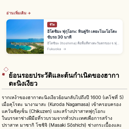
อ่านเพิ่มเติม →
ชีวิต
อิโตชิมะ ฟุกุโอกะ: หินคู่รัก เคยะโนะโอโตะ
ขับรถ 30 นาที
อิโตชิมะ (Itoshima) คือพื้นที่ทางตะวันตกของ จ.ฟุกุ
โอกะ จากตัวเมืองขับรถ 30 นาที ฟุตามิงะอุระมีหิน
Fukuoka
→
คู่รักเมโอโตะอิวะ ถ้ำเคยะโนะโอโตะสูง 64 ม. ลึก
90 ม.
ย้อนรอยประวัติและต้นกำเนิดของฮากา
ตะนิงเงียว
รากเหง้าของฮากาตะนิงเงียวย้อนกลับไปถึงปี 1600 (เคโชที่ 5)
เมื่อคุโรดะ นางามาสะ (Kuroda Nagamasa) เข้าครอบครอง
แคว้นชิคุเซ็น (Chikuzen) และสร้างปราสาทฟุกุโอกะ
ในบรรดาช่างฝีมือที่รวบรวมจากทั่วประเทศเพื่อการสร้าง
ปราสาท มาซากิ โซชิจิ (Masaki Sōshichi) ช่างกระเบื้องและ