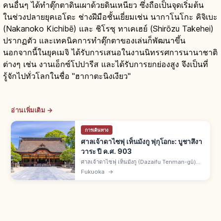
คนอื่นๆ ได้ทำตุ๊กตาดินเผาด้วยดินเหนียว ซึ่งถือเป็นจุดเริ่มต้น
ในช่วงปลายยุคเอโดะ ช่างฝีมือชั้นเยี่ยมเช่น นากาโนโกะ คิจิเบะ
(Nakanoko Kichibē) และ ชิโรซุ ทาเคเฮย์ (Shirōzu Takehei)
ปรากฏตัว และเทคนิคการทำตุ๊กตาของเล่นก็พัฒนาขึ้น
นอกจากนี้ในยุคเมจิ ได้รับการเสนอในงานนิทรรศการนานาชาติ
ต่างๆ เช่น งานเอ็กซ์โปปารีส และได้รับการยกย่องสูง จึงเป็นที่
รู้จักไปทั่วโลกในชื่อ "ฮากาตะนิงเงียว"
อ่านเพิ่มเติม →
การเดินทาง
ศาลเจ้าดาไซฟุ เท็นมังกู ฟุกุโอกะ: บูชาสึงา
วาระ ปี ค.ศ. 903
ศาลเจ้าดาไซฟุ เท็นมังกู (Dazaifu Tenman-gū)
เมืองดาไซฟุ จ.ฟุกุโอกะ ศาลเจ้าหลักสูงสุดของเครือ
Fukuoka
→
เท็นมังกูทั่วประเทศ บูชาสึงาวาระ โนะ มิจิซาเนะ เทพ
การเรียน ค.ศ. 903