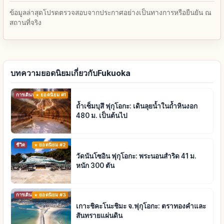
ข้อมูลล่าสุดโปรดตรวจสอบจากประกาศอย่างเป็นทางการหรือยืนยัน ณ
สถานที่จริง
บทความยอดนิยมเกี่ยวกับFukuoka
การเดินทาง
ยอดนิยม #1
ถ้ำเซ็มบุสึ ฟุกุโอกะ: เดินลุยน้ำในถ้ำหินงอก
480 ม. เป็นต้นไป
ชีวิต
ยอดนิยม #2
วัดนันโซอิน ฟุกุโอกะ: พระนอนสำริด 41 ม.
หนัก 300 ตัน
การเดินทาง
ยอดนิยม #3
เกาะชิคะโนะชิมะ จ.ฟุกุโอกะ: ตราทองคำและ
สันทรายแผ่นดิน