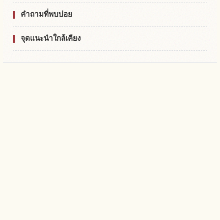
คำถามที่พบบ่อย
จุดแนะนำใกล้เคียง