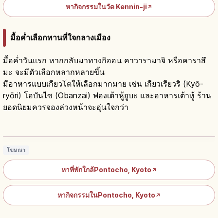
หากิจกรรมในวัด Kennin-ji
↗
มื้อค่ำเลือกทานที่ใจกลางเมือง
มื้อค่ำวันแรก หากกลับมาทางกิออน คาวารามาจิ หรือคาราสึ
มะ จะมีตัวเลือกหลากหลายขึ้น
มีอาหารแบบเกียวโตให้เลือกมากมาย เช่น เกียวเรียวริ (Kyō-
ryōri) โอบันไซ (Obanzai) ฟองเต้าหู้ยูบะ และอาหารเต้าหู้ ร้าน
ยอดนิยมควรจองล่วงหน้าจะอุ่นใจกว่า
พอนโตะโจ เกียวโต: ตรอกฮานะมาจิยาว 490
ม. ริมแม่น้ำคาโมงาวะ
อ่านบทความ
→
โฆษณา
หาที่พักใกล้Pontocho, Kyoto
↗
หากิจกรรมในPontocho, Kyoto
↗