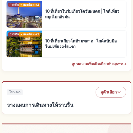
การเดินทาง
ยอดนิยม #2
10 ที่เที่ยวในร่มเกียวโตวันฝนตก | ไกด์เที่ยว
สนุกไม่กลัวฝน
การเดินทาง
ยอดนิยม #3
10 ที่เที่ยวเกียวโตห้ามพลาด | ไกด์ฉบับมือ
ใหม่เที่ยวครั้งแรก
ดูบทความเพิ่มเติมเกี่ยวกับKyoto
→
ดูตัวเลือก
โฆษณา
วางแผนการเดินทางให้ราบรื่น
หาที่พัก
↗