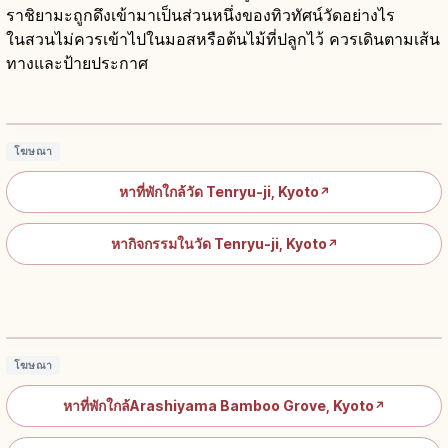
ราชิยามะถูกดึงเข้ามาเป็นส่วนหนึ่งของทิวทัศน์วัดอย่างไร
ในสวนไม่ควรเข้าไปในมอสหรือต้นไม้ที่ปลูกไว้ ควรเดินตามเส้น
ทางและป้ายประกาศ
วัดเท็นริวจิ เกียวโต: มรดกโลกปี 1994 สวนโซ
เก็นจิอาราชิยามะ
อ่านบทความ
→
โฆษณา
หาที่พักใกล้วัด Tenryu-ji, Kyoto
↗
หากิจกรรมในวัด Tenryu-ji, Kyoto
↗
ป่าไผ่อาราชิยามะ เกียวโต: ทางเดิน 400 ม.
100 ภูมิทัศน์เสียง
อ่านบทความ
→
โฆษณา
หาที่พักใกล้Arashiyama Bamboo Grove, Kyoto
↗