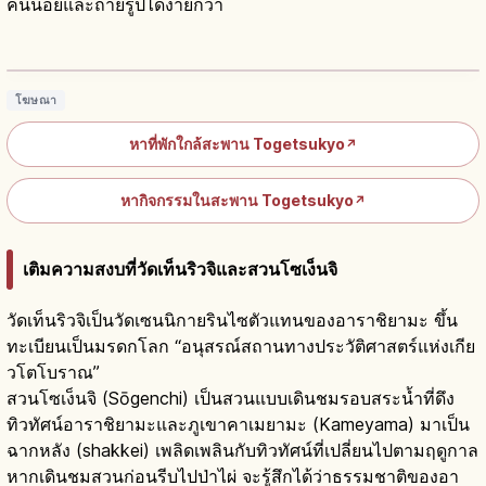
คนน้อยและถ่ายรูปได้ง่ายกว่า
สะพานโทเก็ตสึเคียว อาราชิยามะ: วิวซากุระ
ใบไม้แดงและล่องเรือ
อ่านบทความ
→
โฆษณา
หาที่พักใกล้สะพาน Togetsukyo
↗
หากิจกรรมในสะพาน Togetsukyo
↗
เติมความสงบที่วัดเท็นริวจิและสวนโซเง็นจิ
วัดเท็นริวจิเป็นวัดเซนนิกายรินไซตัวแทนของอาราชิยามะ ขึ้น
ทะเบียนเป็นมรดกโลก “อนุสรณ์สถานทางประวัติศาสตร์แห่งเกีย
วโตโบราณ”
สวนโซเง็นจิ (Sōgenchi) เป็นสวนแบบเดินชมรอบสระน้ำที่ดึง
ทิวทัศน์อาราชิยามะและภูเขาคาเมยามะ (Kameyama) มาเป็น
ฉากหลัง (shakkei) เพลิดเพลินกับทิวทัศน์ที่เปลี่ยนไปตามฤดูกาล
หากเดินชมสวนก่อนรีบไปป่าไผ่ จะรู้สึกได้ว่าธรรมชาติของอา