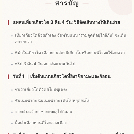
สารบัญ
หากิจกรรม
↗
แพลนเที่ยวเกียวโต 3 คืน 4 วัน: วิธีจัดเส้นทางให้เดินง่าย
เที่ยวเกียวโตด้วยตัวเอง จัดทริปแบบ “รวมจุดที่อยู่ใกล้กัน” จะเดิน
สบายกว่า
ที่พักในเกียวโต เลือกย่านสถานีเกียวโตหรือย่านชิโจจะใช้สะดวก
ทริป 3 คืน 4 วัน อย่าจัดแน่นเกินไป
วันที่ 1 ｜เริ่มต้นแบบเกียวโตที่ฮิงาชิยามะและกิออน
ชมวิวเกียวโตที่วัดคิโยมิซุเดระ
ซันเนนซากะ นินเนนซากะ เดินไปหยุดชมไป
จากศาลเจ้ายาซากะทะลุไปกิออน
มื้อค่ำเลือกทานที่ใจกลางเมือง