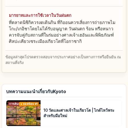
มารยาทและการใช้เวลาในวันฝนตก
ที่ตลาดนิชิกิควรงดเดินกิน ที่กิออนควรเลี่ยงการถ่ายภาพไม
โกะ/เกอิชาโดยไม่ได้รับอนุญาต วันฝนตก ร้อน หรือหนาว
ควรจับคู่กับสถานที่ในร่มอย่างศาลเจ้าเฮอันและพิพิธภัณฑ์
ศิลปะเคียวเซระเมืองเกียวโตที่โอกาซากิ
ข้อมูลล่าสุดโปรดตรวจสอบจากประกาศอย่างเป็นทางการหรือยืนยัน ณ
สถานที่จริง
บทความแนะนำเกี่ยวกับKyoto
การเดินทาง
ยอดนิยม #1
10 วัดและศาลเจ้าในเกียวโต | ไกด์ไหว้พระ
สำหรับมือใหม่