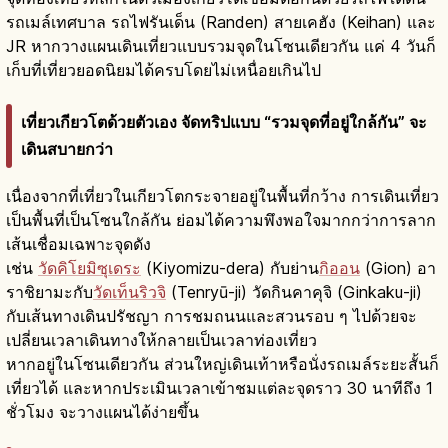
รถเมล์เทศบาล รถไฟรันเด็น (Randen) สายเคฮัง (Keihan) และ
JR หากวางแผนเดินเที่ยวแบบรวมจุดในโซนเดียวกัน แค่ 4 วันก็
เก็บที่เที่ยวยอดนิยมได้ครบโดยไม่เหนื่อยเกินไป
เที่ยวเกียวโตด้วยตัวเอง จัดทริปแบบ “รวมจุดที่อยู่ใกล้กัน” จะ
เดินสบายกว่า
เนื่องจากที่เที่ยวในเกียวโตกระจายอยู่ในพื้นที่กว้าง การเดินเที่ยว
เป็นพื้นที่เป็นโซนใกล้กัน ย่อมได้ความพึงพอใจมากกว่าการลาก
เส้นเชื่อมเฉพาะจุดดัง
เช่น
วัดคิโยมิซุเดระ
(Kiyomizu-dera) กับย่าน
กิออน
(Gion) อา
ราชิยามะกับ
วัดเท็นริวจิ
(Tenryū-ji) วัดกินคาคุจิ (Ginkaku-ji)
กับเส้นทางเดินปรัชญา การชมถนนและสวนรอบ ๆ ไปด้วยจะ
เปลี่ยนเวลาเดินทางให้กลายเป็นเวลาท่องเที่ยว
หากอยู่ในโซนเดียวกัน ส่วนใหญ่เดินเท้าหรือนั่งรถเมล์ระยะสั้นก็
เที่ยวได้ และหากประเมินเวลาเข้าชมแต่ละจุดราว 30 นาทีถึง 1
ชั่วโมง จะวางแผนได้ง่ายขึ้น