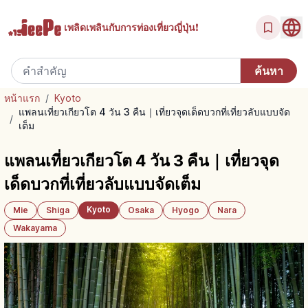
เพลิดเพลินกับ
การท่องเที่ยวญี่ปุ่น!
หน้าแรก
/
Kyoto
แพลนเที่ยวเกียวโต 4 วัน 3 คืน｜เที่ยวจุดเด็ดบวกที่เที่ยวลับแบบจัด
/
เต็ม
แพลนเที่ยวเกียวโต 4 วัน 3 คืน｜เที่ยวจุด
เด็ดบวกที่เที่ยวลับแบบจัดเต็ม
Kyoto
Mie
Shiga
Osaka
Hyogo
Nara
Wakayama