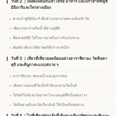
วันที่ 2 ｜เพลิดเพลินกับเสาโทริอิ อาหาร และปราสาทที่ฟูชิ
มิอินาริและใจกลางเมือง
ศาลเจ้าฟูชิมิอินาริ ดื่มด่ำบรรยากาศทางเดินเข้าวัด
เพิ่มบรรยากาศริมน้ำที่ย่านฟูชิมิ
ที่ตลาดนิชิกิ ใส่ใจมารยาทในการรับประทาน
สัมผัสเวทีประวัติศาสตร์ที่ปราสาทนิโจ
วันที่ 3 ｜เที่ยวที่เที่ยวยอดนิยมอย่างอาราชิยามะ วัดคินคา
คุจิ และคินูกาสะแบบสบาย ๆ
อาราชิยามะ ชมแม่น้ำและภูเขาก่อน
เติมความสงบที่วัดเท็นริวจิและสวนโซเง็นจิ
ใส่วัดกิโอจิและวัดอาตาโกะเนนบุตสึจิเป็นช่องว่าง
วัดคินคาคุจิและวัดเรียวอันจิ ให้เป็นทริปชมสวน
วันที่ 4 ｜ไปที่เที่ยวซ่อนเร้นที่เส้นทางเดินปรัชญาและคิบุเนะ