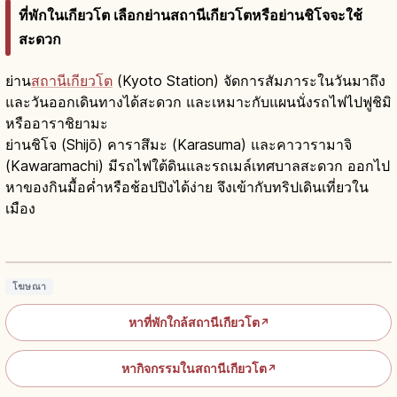
ที่พักในเกียวโต เลือกย่านสถานีเกียวโตหรือย่านชิโจจะใช้
สะดวก
ย่าน
สถานีเกียวโต
(Kyoto Station) จัดการสัมภาระในวันมาถึง
และวันออกเดินทางได้สะดวก และเหมาะกับแผนนั่งรถไฟไปฟูชิมิ
หรืออาราชิยามะ
ย่านชิโจ (Shijō) คาราสึมะ (Karasuma) และคาวารามาจิ
(Kawaramachi) มีรถไฟใต้ดินและรถเมล์เทศบาลสะดวก ออกไป
หาของกินมื้อค่ำหรือช้อปปิงได้ง่าย จึงเข้ากับทริปเดินเที่ยวใน
เมือง
สถานีเกียวโต | ไกด์เที่ยวสถานีและวิธีเดินทาง
ครบจบ
อ่านบทความ
→
โฆษณา
หาที่พักใกล้สถานีเกียวโต
↗
หากิจกรรมในสถานีเกียวโต
↗