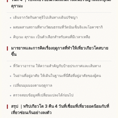
คุรามะ
เดินจากวัดกินคาคุจิไปเส้นทางเดินปรัชญา
ผสมผสานสถานที่ทางวัฒนธรรมที่วัดนันเซ็นจิและโอคาซากิ
คิบุเนะ คุรามะ เป็นตัวเลือกสำหรับคนที่มีเวลาเหลือ
มารยาทและการคิดเรื่องฤดูกาลที่ทำให้เที่ยวเกียวโตสบาย
ขึ้น
ที่วัดวาอาราม ให้ความสำคัญกับป้ายประกาศและเส้นทาง
ในย่านที่อยู่อาศัย ให้เดินในฐานะที่นี่คือที่อยู่อาศัยของผู้คน
เปลี่ยนมุมมองตามฤดูกาล
ตรวจสอบข้อมูลที่เปลี่ยนแปลงได้ก่อนไป
สรุป ｜ทริปเกียวโต 3 คืน 4 วันที่เชื่อมที่เที่ยวยอดนิยมกับที่
เที่ยวซ่อนเร้นอย่างลงตัว