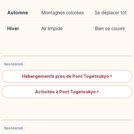
Automne
Montagnes colorées
Se déplacer tôt
Hiver
Air limpide
Bien se couvrir
Pont Togetsukyō à Arashiyama : vues
sur la Katsura et balade
Lire l'article
→
Sponsorisé
Hébergements près de Pont Togetsukyo
↗
Activités à Pont Togetsukyo
↗
Train Sagano à Kyoto : gorges de
Hozugawa et vues panoramiques
Lire l'article
→
Sponsorisé