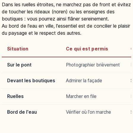
Dans les ruelles étroites, ne marchez pas de front et évitez
de toucher les rideaux (noren) ou les enseignes des
boutiques : vous pourrez ainsi flâner sereinement.
Au bord de l'eau en ville, l'essentiel est de concilier le plaisir
du paysage et le respect des autres.
Situation
Ce qui est permis
C
Sur le pont
Photographier brièvement
B
Devant les boutiques
Admirer la façade
S
Ruelles
Marcher en file
P
Bord de l'eau
Vérifier où l'on marche
S
Takasegawa et Kiyamachi : balade au
fil de l’eau à Kyoto
Lire l'article
→