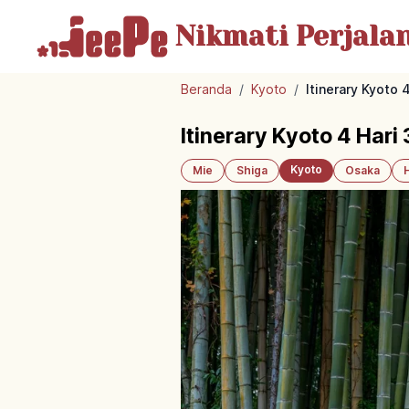
Nikmati Perjala
Beranda
/
Kyoto
/
Itinerary Kyoto
Itinerary Kyoto 4 Har
Kyoto
Mie
Shiga
Osaka