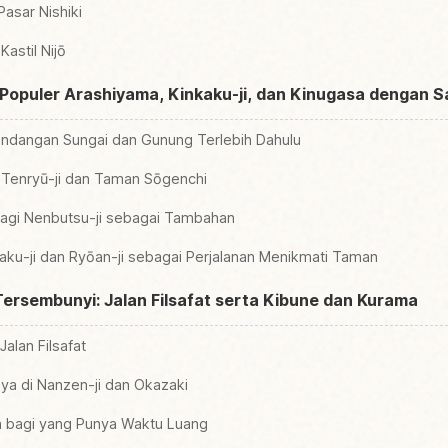
Pasar Nishiki
Kastil Nijō
t Populer Arashiyama, Kinkaku-ji, dan Kinugasa dengan S
ndangan Sungai dan Gunung Terlebih Dahulu
Tenryū-ji dan Taman Sōgenchi
Otagi Nenbutsu-ji sebagai Tambahan
aku-ji dan Ryōan-ji sebagai Perjalanan Menikmati Taman
 Tersembunyi: Jalan Filsafat serta Kibune dan Kurama
Jalan Filsafat
ya di Nanzen-ji dan Okazaki
an bagi yang Punya Waktu Luang