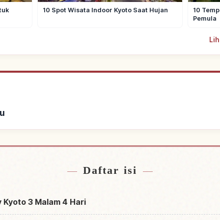
tuk
10 Spot Wisata Indoor Kyoto Saat Hujan
10 Tempa
Pemula
Lih
u
ginapan
Cari ak
↗
Daftar isi
 Kyoto 3 Malam 4 Hari