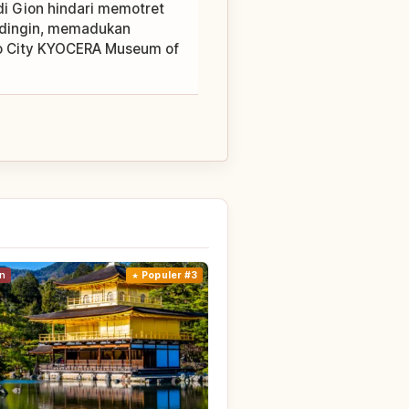
 di Gion hindari memotret
s/dingin, memadukan
oto City KYOCERA Museum of
n
Populer #3