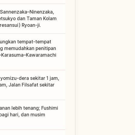
, Sannenzaka–Ninenzaka,
ogetsukyo dan Taman Kolam
resansui) Ryoan-ji.
bungkan tempat-tempat
ang memudahkan penitipan
jo–Karasuma–Kawaramachi
yomizu-dera sekitar 1 jam,
am, Jalan Filsafat sekitar
anan lebih tenang; Fushimi
pagi hari, dan musim