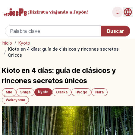
¡Disfruta
viajando a Japón!
Inicio
/
Kyoto
Kioto en 4 días: guía de clásicos y rincones secretos
/
únicos
Kioto en 4 días: guía de clásicos y
rincones secretos únicos
Kyoto
Mie
Shiga
Osaka
Hyogo
Nara
Wakayama