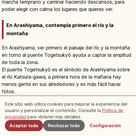
marcha temprano y caminar haciendo descansos, para
poder elegir con calma los lugares que quieres ver.
En Arashiyama, contempla primero el río y la
montaña
En Arashiyama, ver primero el paisaje del río y la montaña
en torno al puente Togetsukyō ayuda a captar la amplitud
de toda la zona.
El puente Togetsukyō es el símbolo de Arashiyama sobre
el río Katsura-gawa; a primera hora de la mañana hay
menos gente en sus alrededores y es más fácil hacer
fotos.
Puente Togetsukyo en Arashiyama:
símbolo de Kioto y cerezos
Leer artículo
→
Este sitio web utiliza cookies para mejorar la experiencia del
usuario y personalizar el contenido. Consulte la
Política de
Cercanos
privacidad
para obtener más detalles.
Patrocinado
Aceptar todo
Rechazar todo
Configuración
Buscar alojamiento cerca de Puente Togetsukyo
↗