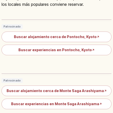
los locales más populares conviene reservar.
Pontocho Kioto: Callejón de Geishas
de 490 m junto al Kamo
Leer artículo
→
Patrocinado
Buscar alojamiento cerca de Pontocho, Kyoto
↗
Buscar experiencias en Pontocho, Kyoto
↗
Yudofu en Kioto: Tofu en Caldo de
Kombu, Zona Nanzen-ji
Leer artículo
→
Patrocinado
Buscar alojamiento cerca de Monte Saga Arashiyama
↗
Buscar experiencias en Monte Saga Arashiyama
↗