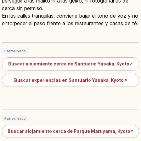
perseguir a las maiko ni a las geiko, ni fotografiarlas de
cerca sin permiso.
En las calles tranquilas, conviene bajar el tono de voz y no
entorpecer el paso frente a los restaurantes y casas de té.
Santuario Yasaka Kioto: Gion Matsuri
y Sede de Susanoo
Leer artículo
→
Patrocinado
Buscar alojamiento cerca de Santuario Yasaka, Kyoto
↗
Buscar experiencias en Santuario Yasaka, Kyoto
↗
Parque Maruyama en Kioto: qué ver,
significado y acceso
Leer artículo
→
Patrocinado
Buscar alojamiento cerca de Parque Maruyama, Kyoto
↗