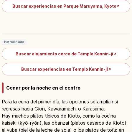
Buscar experiencias en Parque Maruyama, Kyoto
↗
Templo Kennin-ji en Kioto: Templo
Zen Rinzai Más Antiguo
Leer artículo
→
Patrocinado
Buscar alojamiento cerca de Templo Kennin-ji
↗
Buscar experiencias en Templo Kennin-ji
↗
Cenar por la noche en el centro
Para la cena del primer día, las opciones se amplían si
regresas hacia Gion, Kawaramachi o Karasuma.
Hay muchos platos típicos de Kioto, como la cocina
kaiseki (kyō-ryōri), las obanzai (platos caseros de Kioto),
el yuba (piel de la leche de soja) o los platos de tofu; en