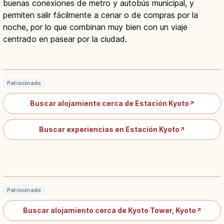
buenas conexiones de metro y autobús municipal, y
permiten salir fácilmente a cenar o de compras por la
noche, por lo que combinan muy bien con un viaje
centrado en pasear por la ciudad.
Estación de Kioto: Guía de Acceso y
Qué Ver en el Edificio
Leer artículo
→
Patrocinado
Buscar alojamiento cerca de Estación Kyoto
↗
Buscar experiencias en Estación Kyoto
↗
Kyoto Tower: mirador de 131 m frente
a la estación de Kioto
Leer artículo
→
Patrocinado
Buscar alojamiento cerca de Kyoto Tower, Kyoto
↗