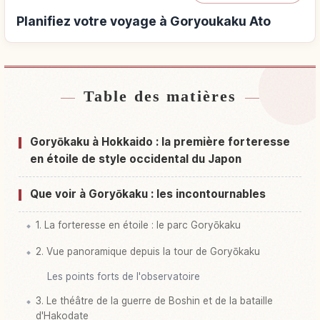
Planifiez votre voyage à Goryoukaku Ato
Table des matières
Hébergements près de Goryoukaku Ato
↗
Activités à Goryoukaku Ato
↗
Goryōkaku à Hokkaido : la première forteresse
en étoile de style occidental du Japon
Que voir à Goryōkaku : les incontournables
1. La forteresse en étoile : le parc Goryōkaku
2. Vue panoramique depuis la tour de Goryōkaku
Les points forts de l'observatoire
3. Le théâtre de la guerre de Boshin et de la bataille
d'Hakodate