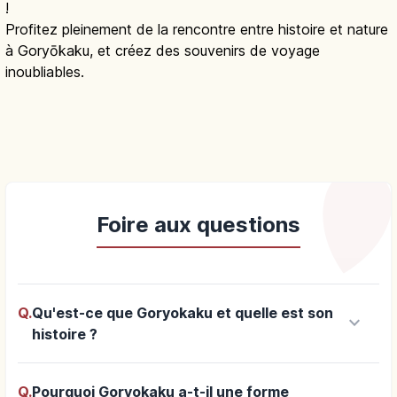
!
Profitez pleinement de la rencontre entre histoire et nature
à Goryōkaku, et créez des souvenirs de voyage
inoubliables.
Foire aux questions
Q.
Qu'est-ce que Goryokaku et quelle est son
keyboard_arrow_down
histoire ?
Q.
Pourquoi Goryokaku a-t-il une forme