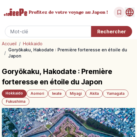
Profitez de votre
voyage au Japon !
Accueil
/
Hokkaido
Goryōkaku, Hakodate : Première forteresse en étoile du
/
Japon
Goryōkaku, Hakodate : Première
forteresse en étoile du Japon
Hokkaido
Aomori
Iwate
Miyagi
Akita
Yamagata
Fukushima