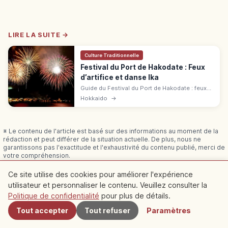
LIRE LA SUITE →
Culture Traditionnelle
Festival du Port de Hakodate : Feux
d’artifice et danse Ika
Guide du Festival du Port de Hakodate : feux
d'artifice, parade Wasshoi, danse Ika Odori et
Hokkaido
→
meilleurs points de vue au bord de l'eau.
※ Le contenu de l'article est basé sur des informations au moment de la
rédaction et peut différer de la situation actuelle. De plus, nous ne
garantissons pas l'exactitude et l'exhaustivité du contenu publié, merci de
votre compréhension.
Sponsorisé
Cet article peut contenir des publicités (liens affiliés) ;
Ce site utilise des cookies pour améliorer l'expérience
nous pouvons percevoir une commission sur les réservations effectuées
utilisateur et personnaliser le contenu. Veuillez consulter la
À proximité
via ces liens.
Politique de confidentialité
pour plus de détails.
Tout accepter
Tout refuser
Paramètres