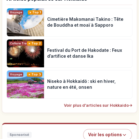
Voyage
Top 1
Cimetière Makomanai Takino : Tête
de Bouddha et moaï à Sapporo
Top 2
Culture Traditionnelle
Festival du Port de Hakodate : Feux
d’artifice et danse Ika
Voyage
Top 3
Niseko à Hokkaidō : ski en hiver,
nature en été, onsen
Voir plus d'articles sur Hokkaido
→
Voir les options
Sponsorisé