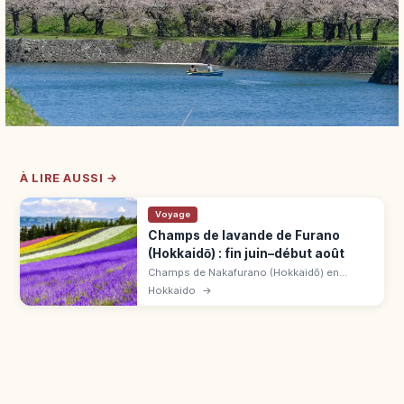
À LIRE AUSSI →
Voyage
Champs de lavande de Furano
(Hokkaidō) : fin juin–début août
Champs de Nakafurano (Hokkaidō) en
floraison de fin juin à début août, pic mi-
Hokkaido
→
juillet. Vue sur la chaîne du Tokachi-dake,
accès souvent gratuit.