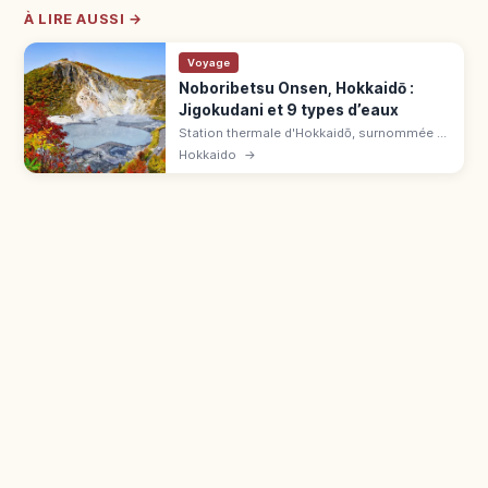
À LIRE AUSSI →
Voyage
Noboribetsu Onsen, Hokkaidō :
Jigokudani et 9 types d’eaux
Station thermale d'Hokkaidō, surnommée «
grand magasin des onsen ». Source au
Hokkaido
→
Jigokudani : eaux sulfureuse, chlorurée,
acide et ferrugineuse, yumeguri.