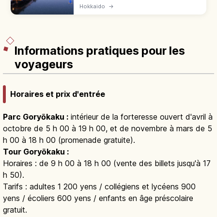
long de 1 140 m. Entrepôts en pierre, 63
Hokkaido
→
lampadaires à gaz illuminés au crépuscule.
Paysage rétro d'Hokkaidō.
Informations pratiques pour les
voyageurs
Horaires et prix d'entrée
Parc Goryōkaku :
intérieur de la forteresse ouvert d'avril à
octobre de 5 h 00 à 19 h 00, et de novembre à mars de 5
h 00 à 18 h 00 (promenade gratuite).
Tour Goryōkaku :
Horaires : de 9 h 00 à 18 h 00 (vente des billets jusqu'à 17
h 50).
Tarifs : adultes 1 200 yens / collégiens et lycéens 900
yens / écoliers 600 yens / enfants en âge préscolaire
gratuit.