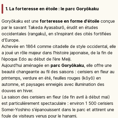
1. La forteresse en étoile : le parc Goryōkaku
Goryōkaku est une
forteresse en forme d'étoile
conçue
par le savant Takeda Ayasaburō, érudit en études
occidentales (rangaku), en s'inspirant des cités fortifiées
d'Europe.
Achevée en 1864 comme citadelle de style occidental, elle
a joué un rôle majeur dans l'histoire japonaise, de la fin de
l'époque Edo au début de l'ère Meiji.
Aujourd'hui aménagée en
parc Goryōkaku
, elle offre une
beauté changeante au fil des saisons : cerisiers en fleur au
printemps, verdure en été, feuilles rouges (kōyō) en
automne, et paysages enneigés avec illumination des
douves en hiver.
La saison des cerisiers en fleur (de fin avril à début mai)
est particulièrement spectaculaire : environ 1 500 cerisiers
Somei-Yoshino s'épanouissent dans le parc et attirent une
foule de visiteurs venus pour le hanami.