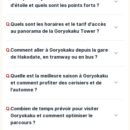
keyboard_arrow_down
d'étoile et quels sont les points forts ?
Q.
Quels sont les horaires et le tarif d'accès
keyboard_arrow_down
au panorama de la Goryokaku Tower ?
Q.
Comment aller à Goryokaku depuis la gare
keyboard_arrow_down
de Hakodate, en tramway ou en bus ?
Q.
Quelle est la meilleure saison à Goryokaku
keyboard_arrow_down
et comment profiter des cerisiers et de
l'automne ?
Q.
Combien de temps prévoir pour visiter
keyboard_arrow_down
Goryokaku et comment optimiser le
parcours ?