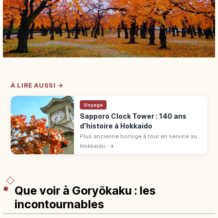
À LIRE AUSSI →
Voyage
Sapporo Clock Tower : 140 ans
d’histoire à Hokkaido
Plus ancienne horloge à tour en service au
Japon (1878), toit rouge, murs blancs à
Hokkaido
→
Sapporo. Ancienne salle de l'École
d'agriculture, 140 ans d'histoire.
Que voir à Goryōkaku : les
incontournables