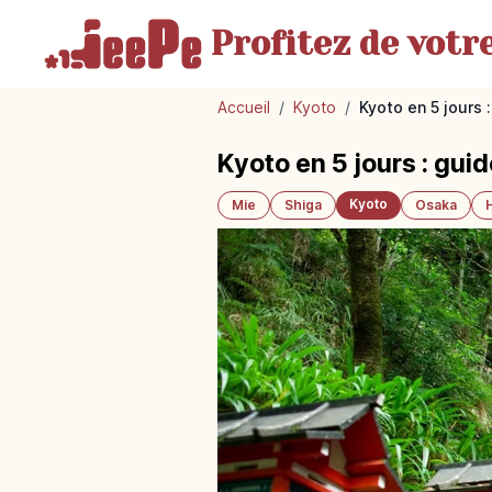
Profitez de votr
Accueil
/
Kyoto
/
Kyoto en 5 jours
Kyoto en 5 jours : gui
Kyoto
Mie
Shiga
Osaka