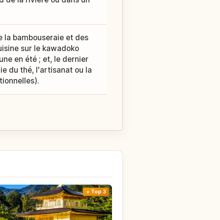
e la bambouseraie et des
cuisine sur le kawadoko
e en été ; et, le dernier
 du thé, l'artisanat ou la
ionnelles).
Top 3