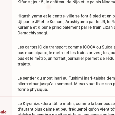
Kifune ; jour 5, le château de Nijo et le palais Ninom
Higashiyama et le centre-ville se font à pied et en b
Uji par le JR et le Keihan ; Arashiyama par le JR, le 
Kurama et Kibune principalement par le train Eizan 
Demachiyanagi.
Les cartes IC de transport comme ICOCA ou Suica so
bus municipaux, le métro et les trains privés ; les jo
bus et le métro, un forfait journalier permet de rédu
trajets.
Le sentier du mont Inari au Fushimi Inari-taisha de
aller-retour jusqu'au sommet. Mieux vaut fixer son 
forme physique.
Le Kiyomizu-dera tôt le matin, comme la bambouser
d'autant plus calme et peu fréquenté qu'on vient tôt
oule
réduire le nombre de sites et faire une pause au bor