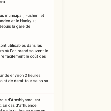
aru.
us municipal ; Fushimi et
Randen et le Hankyu ;
depuis la gare de
nt utilisables dans les
urs où l'on prend souvent le
ire facilement le coût des
mande environ 2 heures
point de demi-tour selon sa
aie d'Arashiyama, est
. En cas d'affluence,
d de la rivière ou dans un