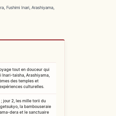
a, Fushimi Inari, Arashiyama,
 voyage tout en douceur qui
i Inari-taisha, Arashiyama,
hèmes des temples et
expériences culturelles.
jour 2, les mille torii du
 Togetsukyo, la bambouseraie
urama-dera et le sanctuaire