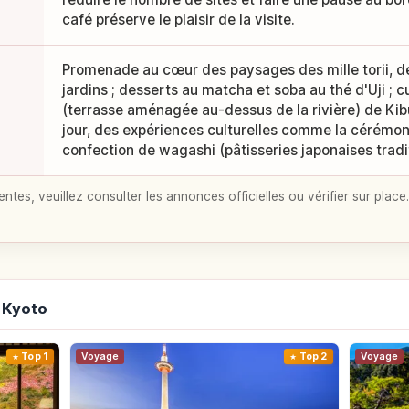
café préserve le plaisir de la visite.
Promenade au cœur des paysages des mille torii, d
jardins ; desserts au matcha et soba au thé d'Uji ; 
(terrasse aménagée au-dessus de la rivière) de Kibun
jour, des expériences culturelles comme la cérémonie
confection de wagashi (pâtisseries japonaises tradit
entes, veuillez consulter les annonces officielles ou vérifier sur place.
 Kyoto
Top 1
Voyage
Top 2
Voyage