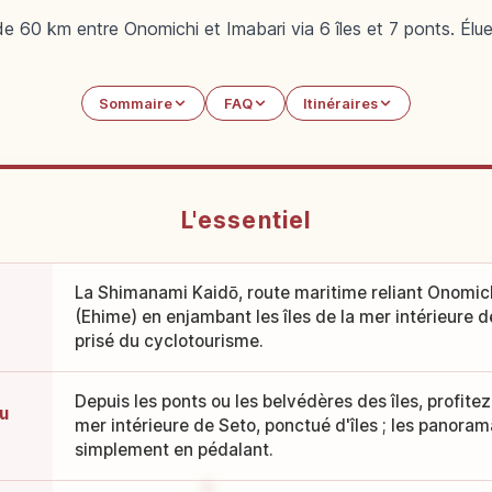
 60 km entre Onomichi et Imabari via 6 îles et 7 ponts. Élue 
Sommaire
FAQ
Itinéraires
L'essentiel
La Shimanami Kaidō, route maritime reliant Onomich
(Ehime) en enjambant les îles de la mer intérieure de
prisé du cyclotourisme.
Depuis les ponts ou les belvédères des îles, profite
au
mer intérieure de Seto, ponctué d'îles ; les panora
simplement en pédalant.