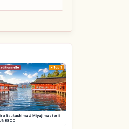
raditionnelle
Top 3
re Itsukushima à Miyajima : torii
t UNESCO