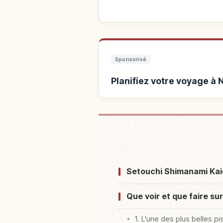
Sponsorisé
Planifiez votre voyage à
Hébergements près de N
Setouchi Shimanami Kaid
Que voir et que faire su
1. L'une des plus belles p