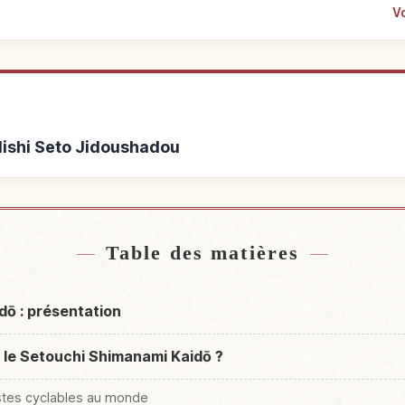
Vo
 Nishi Seto Jidoushadou
ishi Seto Jidoushadou
Activités à Nishi
↗
Table des matières
ō : présentation
r le Setouchi Shimanami Kaidō ?
istes cyclables au monde