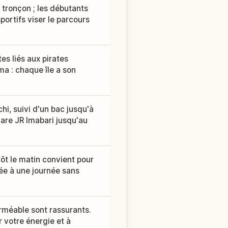
 tronçon ; les débutants
sportifs viser le parcours
tes liés aux pirates
ma : chaque île a son
hi, suivi d'un bac jusqu'à
gare JR Imabari jusqu'au
tôt le matin convient pour
ée à une journée sans
rméable sont rassurants.
r votre énergie et à