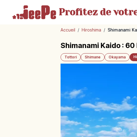
Profitez de votr
Accueil
/
Hiroshima
/
Shimanami Kai
Shimanami Kaido : 60 
H
Tottori
Shimane
Okayama