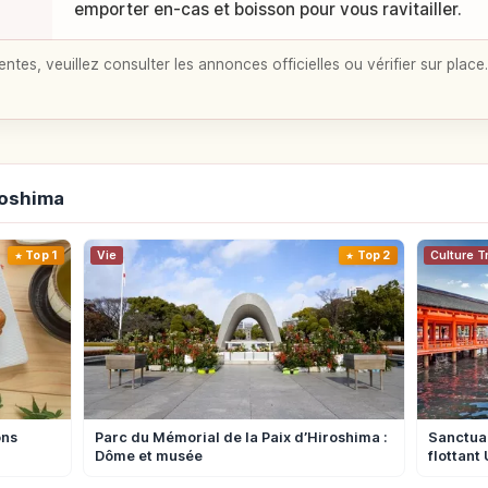
emporter en-cas et boisson pour vous ravitailler.
entes, veuillez consulter les annonces officielles ou vérifier sur place.
roshima
Top 1
Vie
Top 2
Culture T
ons
Parc du Mémorial de la Paix d’Hiroshima :
Sanctuai
Dôme et musée
flottan