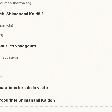
sources thermales)
chi Shimanami Kaidō ?
nomichi)
i)
pour les voyageurs
l faut savoir
er
autions lors de la visite
rcourir le Shimanami Kaidō ?