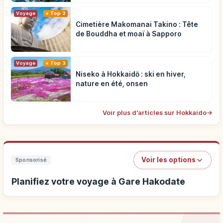
Voyage
Top 2
Cimetière Makomanai Takino : Tête
de Bouddha et moaï à Sapporo
Voyage
Top 3
Niseko à Hokkaidō : ski en hiver,
nature en été, onsen
Voir plus d'articles sur Hokkaido
→
Voir les options
Sponsorisé
Planifiez votre voyage à Gare Hakodate