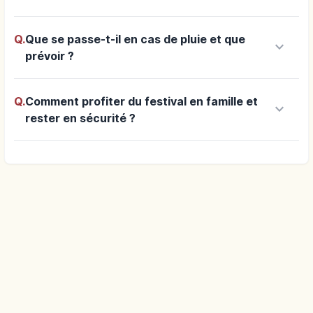
Q.
Que se passe-t-il en cas de pluie et que
keyboard_arrow_down
prévoir ?
Q.
Comment profiter du festival en famille et
keyboard_arrow_down
rester en sécurité ?