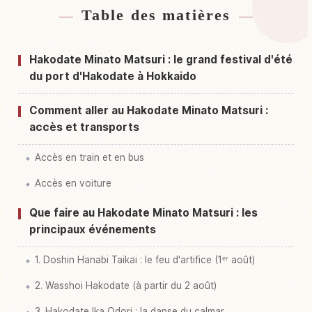
Table des matières
Hébergements près de Gare Hakodate
↗
Activités à Gare Hakodate
↗
Hakodate Minato Matsuri : le grand festival d'été
du port d'Hakodate à Hokkaido
Comment aller au Hakodate Minato Matsuri :
accès et transports
Accès en train et en bus
Accès en voiture
Que faire au Hakodate Minato Matsuri : les
principaux événements
1. Doshin Hanabi Taikai : le feu d'artifice (1ᵉʳ août)
2. Wasshoi Hakodate (à partir du 2 août)
3. Hakodate Ika Odori : la danse du calmar