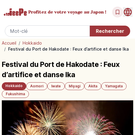
Profitez de votre
voyage au Japon !
Accueil
/
Hokkaido
/
Festival du Port de Hakodate : Feux d’artifice et danse Ika
Festival du Port de Hakodate : Feux
d’artifice et danse Ika
Hokkaido
Aomori
Iwate
Miyagi
Akita
Yamagata
Fukushima