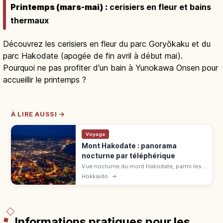
Printemps (mars-mai) :
cerisiers en fleur et bains
thermaux
Découvrez les cerisiers en fleur du parc Goryōkaku et du
parc Hakodate (apogée de fin avril à début mai).
Pourquoi ne pas profiter d'un bain à Yunokawa Onsen pour
accueillir le printemps ?
À LIRE AUSSI →
Voyage
Mont Hakodate : panorama
nocturne par téléphérique
Vue nocturne du mont Hakodate, parmi les
3 plus belles du Japon et 3 étoiles au Guide
Hokkaido
→
Vert Michelin. Tombolo entre baie de
Hakodate et détroit de Tsugaru.
Informations pratiques pour les