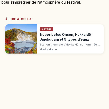
pour s'imprégner de l'atmosphère du festival.
À LIRE AUSSI →
Voyage
Noboribetsu Onsen, Hokkaidō :
Jigokudani et 9 types d’eaux
Station thermale d'Hokkaidō, surnommée «
grand magasin des onsen ». Source au
Hokkaido
→
Jigokudani : eaux sulfureuse, chlorurée,
acide et ferrugineuse, yumeguri.