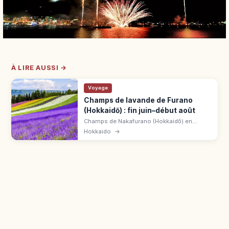
À LIRE AUSSI →
Voyage
Champs de lavande de Furano
(Hokkaidō) : fin juin–début août
Champs de Nakafurano (Hokkaidō) en
floraison de fin juin à début août, pic mi-
Hokkaido
→
juillet. Vue sur la chaîne du Tokachi-dake,
accès souvent gratuit.