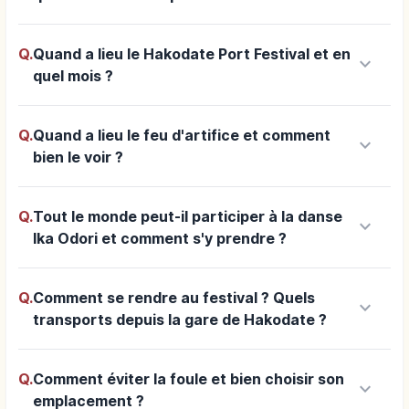
Q.
Quand a lieu le Hakodate Port Festival et en
keyboard_arrow_down
quel mois ?
Q.
Quand a lieu le feu d'artifice et comment
keyboard_arrow_down
bien le voir ?
Q.
Tout le monde peut-il participer à la danse
keyboard_arrow_down
Ika Odori et comment s'y prendre ?
Q.
Comment se rendre au festival ? Quels
keyboard_arrow_down
transports depuis la gare de Hakodate ?
Q.
Comment éviter la foule et bien choisir son
keyboard_arrow_down
emplacement ?