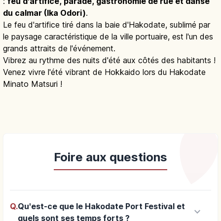
:
feu d'artifice, parade, gastronomie de rue et danse
du calmar (Ika Odori)
.
Le feu d'artifice tiré dans la baie d'Hakodate, sublimé par
le paysage caractéristique de la ville portuaire, est l'un des
grands attraits de l'événement.
Vibrez au rythme des nuits d'été aux côtés des habitants !
Venez vivre l'été vibrant de Hokkaido lors du Hakodate
Minato Matsuri !
Foire aux questions
Q.
Qu'est-ce que le Hakodate Port Festival et
keyboard_arrow_down
quels sont ses temps forts ?