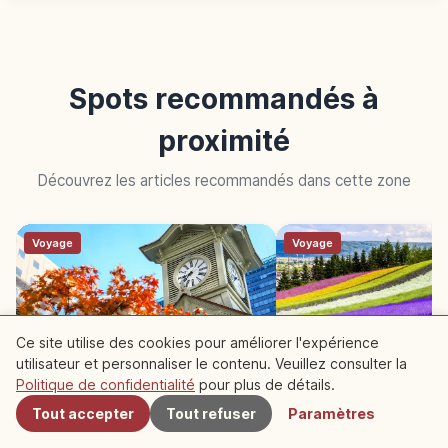
Spots recommandés à
proximité
Découvrez les articles recommandés dans cette zone
Voyage
Voyage
Ce site utilise des cookies pour améliorer l'expérience
utilisateur et personnaliser le contenu. Veuillez consulter la
À proximité
Politique de confidentialité
pour plus de détails.
Sapporo Clock Tower : 140 ans
Champs de lavande d
d’histoire à Hokkaido
(Hokkaidō) : fin juin–
Tout accepter
Tout refuser
Paramètres