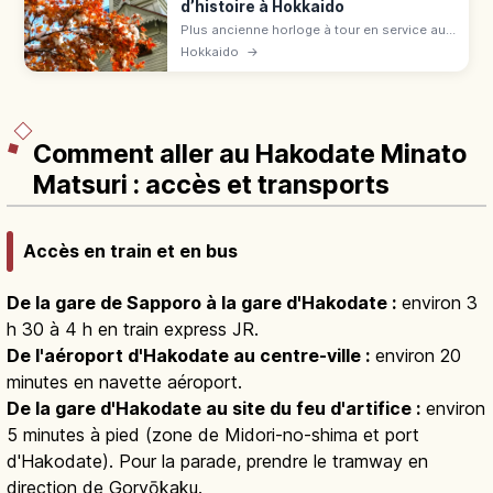
d’histoire à Hokkaido
Plus ancienne horloge à tour en service au
Japon (1878), toit rouge, murs blancs à
Hokkaido
→
Sapporo. Ancienne salle de l'École
d'agriculture, 140 ans d'histoire.
Comment aller au Hakodate Minato
Matsuri : accès et transports
Accès en train et en bus
De la gare de Sapporo à la gare d'Hakodate :
environ 3
h 30 à 4 h en train express JR.
De l'aéroport d'Hakodate au centre-ville :
environ 20
minutes en navette aéroport.
De la gare d'Hakodate au site du feu d'artifice :
environ
5 minutes à pied (zone de Midori-no-shima et port
d'Hakodate). Pour la parade, prendre le tramway en
direction de Goryōkaku.