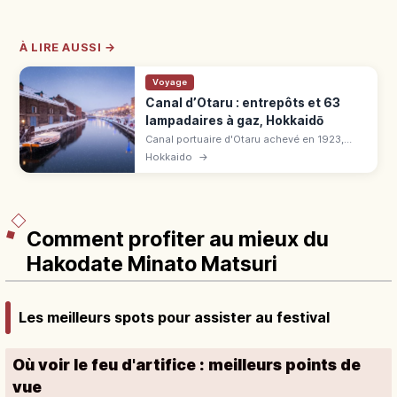
À LIRE AUSSI →
Voyage
Canal d’Otaru : entrepôts et 63
lampadaires à gaz, Hokkaidō
Canal portuaire d'Otaru achevé en 1923,
long de 1 140 m. Entrepôts en pierre, 63
Hokkaido
→
lampadaires à gaz illuminés au crépuscule.
Paysage rétro d'Hokkaidō.
Comment profiter au mieux du
Hakodate Minato Matsuri
Les meilleurs spots pour assister au festival
Où voir le feu d'artifice : meilleurs points de
vue