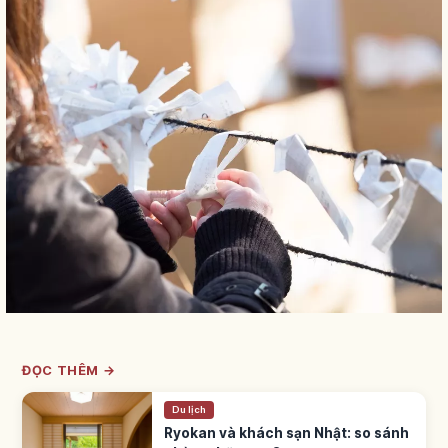
ĐỌC THÊM →
Du lịch
Ryokan và khách sạn Nhật: so sánh