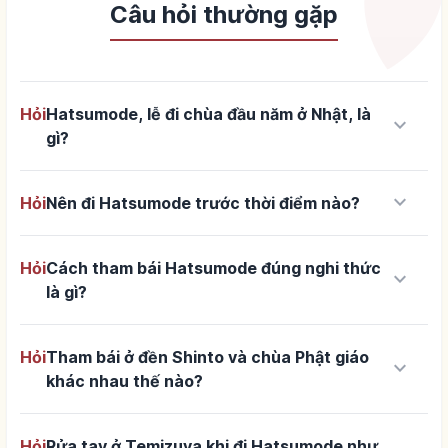
Câu hỏi thường gặp
Hỏi
Hatsumode, lễ đi chùa đầu năm ở Nhật, là
keyboard_arrow_down
gì?
keyboard_arrow_down
Hỏi
Nên đi Hatsumode trước thời điểm nào?
Hỏi
Cách tham bái Hatsumode đúng nghi thức
keyboard_arrow_down
là gì?
Hỏi
Tham bái ở đền Shinto và chùa Phật giáo
keyboard_arrow_down
khác nhau thế nào?
Hỏi
Rửa tay ở Temizuya khi đi Hatsumode như