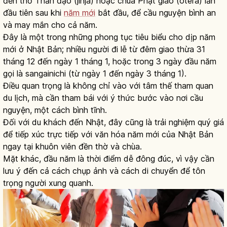
đền thờ Thần đạo (jinja) hoặc chùa Phật giáo (otera) lần
đầu tiên sau khi
năm mới
bắt đầu, để cầu nguyện bình an
và may mắn cho cả năm.
Đây là một trong những phong tục tiêu biểu cho dịp năm
mới ở Nhật Bản; nhiều người đi lễ từ đêm giao thừa 31
tháng 12 đến ngày 1 tháng 1, hoặc trong 3 ngày đầu năm
gọi là sangainichi (từ ngày 1 đến ngày 3 tháng 1).
Điều quan trọng là không chỉ vào với tâm thế tham quan
du lịch, mà cần tham bái với ý thức bước vào nơi cầu
nguyện, một cách bình tĩnh.
Đối với du khách đến Nhật, đây cũng là trải nghiệm quý giá
để tiếp xúc trực tiếp với văn hóa năm mới của Nhật Bản
ngay tại khuôn viên đền thờ và chùa.
Mặt khác, đầu năm là thời điểm dễ đông đúc, vì vậy cần
lưu ý đến cả cách chụp ảnh và cách di chuyển để tôn
trọng người xung quanh.