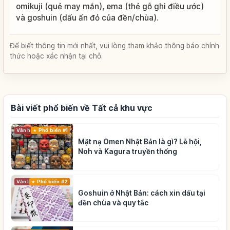
omikuji (quẻ may mắn), ema (thẻ gỗ ghi điều ước)
và goshuin (dấu ấn đỏ của đền/chùa).
Để biết thông tin mới nhất, vui lòng tham khảo thông báo chính
thức hoặc xác nhận tại chỗ.
Bài viết phổ biến về Tất cả khu vực
Phổ biến #1
Văn hóa truyền thống
Mặt nạ Omen Nhật Bản là gì? Lễ hội,
Noh và Kagura truyền thống
Phổ biến #2
Văn hóa truyền thống
Goshuin ở Nhật Bản: cách xin dấu tại
đền chùa và quy tắc