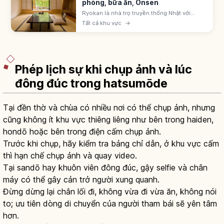
phòng, bữa ăn, Onsen
Ryokan là nhà trọ truyền thống Nhật với
phòng tatami, futon, yukata, kaiseki và
Tất cả khu vực
→
onsen. Khách sạn business, city, resort tự
do hơn. Chọn theo mục đích chuyến đi.
Phép lịch sự khi chụp ảnh và lúc
đông đúc trong hatsumōde
Tại đền thờ và chùa có nhiều nơi có thể chụp ảnh, nhưng
cũng không ít khu vực thiêng liêng như bên trong haiden,
hondō hoặc bên trong điện cấm chụp ảnh.
Trước khi chụp, hãy kiểm tra bảng chỉ dẫn, ở khu vực cấm
thì hạn chế chụp ảnh và quay video.
Tại sandō hay khuôn viên đông đúc, gậy selfie và chân
máy có thể gây cản trở người xung quanh.
Đừng dừng lại chắn lối đi, không vừa đi vừa ăn, không nói
to; ưu tiên dòng di chuyển của người tham bái sẽ yên tâm
hơn.