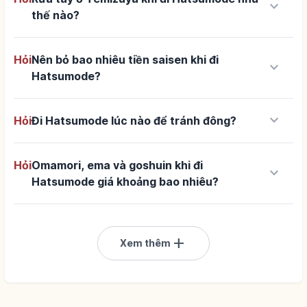
keyboard_arrow_down
thế nào?
Hỏi
Nên bỏ bao nhiêu tiền saisen khi đi
keyboard_arrow_down
Hatsumode?
keyboard_arrow_down
Hỏi
Đi Hatsumode lúc nào để tránh đông?
Hỏi
Omamori, ema và goshuin khi đi
keyboard_arrow_down
Hatsumode giá khoảng bao nhiêu?
add
Xem thêm