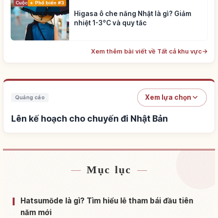
Cuộc sống
Phổ biến #3
Higasa ô che nắng Nhật là gì? Giảm
nhiệt 1-3°C và quy tắc
Xem thêm bài viết về Tất cả khu vực
→
Xem lựa chọn
Quảng cáo
Lên kế hoạch cho chuyến đi Nhật Bản
Mục lục
Tìm chỗ ở gần Nhật Bản
↗
Tìm trải nghiệm tại Nhật Bản
↗
Hatsumōde là gì? Tìm hiểu lễ tham bái đầu tiên
năm mới