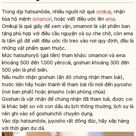
Trong dịp hatsumōde, nhiều người rút quẻ
omikuji
, nhận
bùa hộ mệnh
omamori
, hoặc viết điều ước lên
ema
.
Omikuji là quẻ giấy để xem vận, omamori là vật phẩm ban
tặng phù hợp với điều cầu nguyện và sự che chở, còn ema
là tấm gỗ để viết điều ước rồi treo vào nơi quy định, đều là
những vật phẩm quen thuộc.
Mức hatsuhoryō (giá tiền) tham khảo: omamori và ema
khoảng 500 đến 1.000 yên/cái, goshuin khoảng 300 đến
500 yên là phổ biến.
Nếu muốn nhận goshuin (ấn đỏ chứng nhận tham bái),
trước tiên hãy hoàn thành lễ tham bái rồi mới đến juyosho
(nơi ban phát) hoặc jimusho (văn phòng chùa).
Goshuin là vật nhận để chứng nhận đã tham bái, được coi
là khác biệt so với con dấu du lịch thông thường, lịch sự là
nên ghi vào sổ goshuinchō chuyên dụng.
Vào dịp hatsumōde, juyosho rất đông đúc, hãy xếp hàng
với thời gian dư dả.