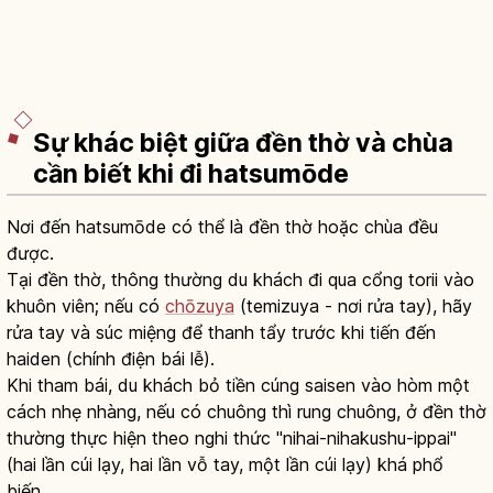
Sự khác biệt giữa đền thờ và chùa
cần biết khi đi hatsumōde
Nơi đến hatsumōde có thể là đền thờ hoặc chùa đều
được.
Tại đền thờ, thông thường du khách đi qua cổng torii vào
khuôn viên; nếu có
chōzuya
(temizuya - nơi rửa tay), hãy
rửa tay và súc miệng để thanh tẩy trước khi tiến đến
haiden (chính điện bái lễ).
Khi tham bái, du khách bỏ tiền cúng saisen vào hòm một
cách nhẹ nhàng, nếu có chuông thì rung chuông, ở đền thờ
thường thực hiện theo nghi thức "nihai-nihakushu-ippai"
(hai lần cúi lạy, hai lần vỗ tay, một lần cúi lạy) khá phổ
biến.