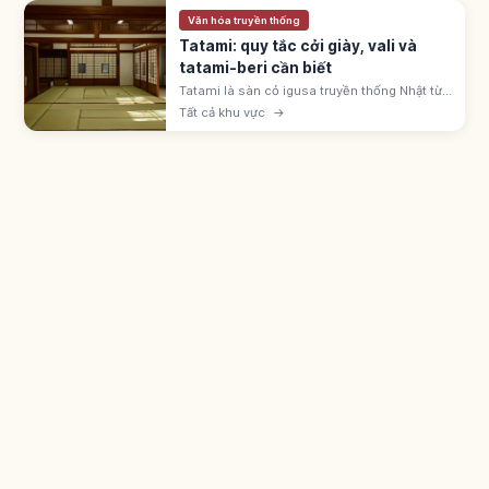
Văn hóa truyền thống
Tatami: quy tắc cởi giày, vali và
tatami-beri cần biết
Tatami là sàn cỏ igusa truyền thống Nhật từ
thời Muromachi. Cởi giày dép, không kéo
Tất cả khu vực
→
vali, tránh giẫm viền tatami-beri; mang tất
sạch vào phòng washitsu.