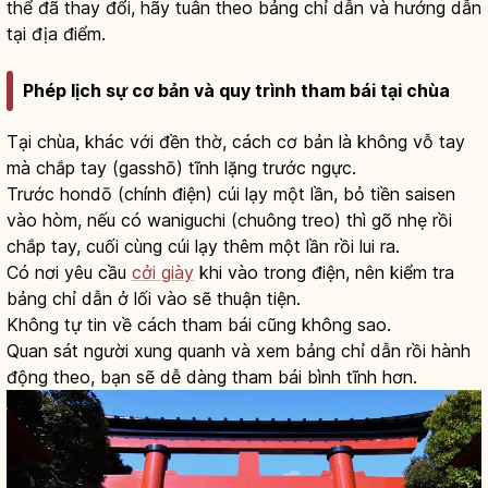
thể đã thay đổi, hãy tuân theo bảng chỉ dẫn và hướng dẫn
tại địa điểm.
Phép lịch sự cơ bản và quy trình tham bái tại chùa
Tại chùa, khác với đền thờ, cách cơ bản là không vỗ tay
mà chắp tay (gasshō) tĩnh lặng trước ngực.
Trước hondō (chính điện) cúi lạy một lần, bỏ tiền saisen
vào hòm, nếu có waniguchi (chuông treo) thì gõ nhẹ rồi
chắp tay, cuối cùng cúi lạy thêm một lần rồi lui ra.
Có nơi yêu cầu
cởi giày
khi vào trong điện, nên kiểm tra
bảng chỉ dẫn ở lối vào sẽ thuận tiện.
Không tự tin về cách tham bái cũng không sao.
Quan sát người xung quanh và xem bảng chỉ dẫn rồi hành
động theo, bạn sẽ dễ dàng tham bái bình tĩnh hơn.