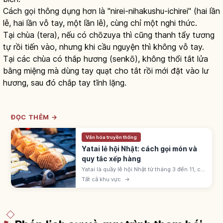
Cách gọi thông dụng hơn là "nirei-nihakushu-ichirei" (hai lần
lễ, hai lần vỗ tay, một lần lễ), cùng chỉ một nghi thức.
Tại chùa (tera), nếu có chōzuya thì cũng thanh tẩy tương
tự rồi tiến vào, nhưng khi cầu nguyện thì không vỗ tay.
Tại các chùa có thắp hương (senkō), không thổi tắt lửa
bằng miệng mà dùng tay quạt cho tắt rồi mới đặt vào lư
hương, sau đó chắp tay tĩnh lặng.
ĐỌC THÊM →
Văn hóa truyền thống
Yatai lễ hội Nhật: cách gọi món và
quy tắc xếp hàng
Yatai là quầy lễ hội Nhật từ tháng 3 đến 11, có
ringo-ame, yakisoba, takoyaki, kakigōri. Giá
Tất cả khu vực
→
300-500 yên; xếp hàng theo thứ tự và dịch
sang bên sau khi nhận.