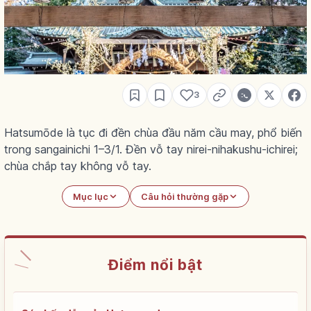
3
Hatsumōde là tục đi đền chùa đầu năm cầu may, phổ biến
trong sangainichi 1–3/1. Đền vỗ tay nirei-nihakushu-ichirei;
chùa chắp tay không vỗ tay.
Mục lục
Câu hỏi thường gặp
Điểm nổi bật