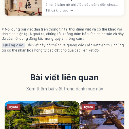
Ema là bảng gỗ ghi điều ước dâng đền chùa
Nhật. Gốc tục dâng shinme thật, chuyển sang
Tất cả khu vực
→
tượng gỗ rồi bảng gỗ. Hatsuhoryō 500-1.500
yên/cái.
※ Nội dung bài viết dựa trên thông tin tại thời điểm viết và có thể khác với
tình hình hiện tại. Ngoài ra, chúng tôi không đảm bảo tính chính xác và đầy
đủ của nội dung đăng tải, mong quý vị thông cảm.
Quảng cáo
Bài viết này có thể chứa quảng cáo (liên kết tiếp thị); chúng
tôi có thể nhận hoa hồng từ các đặt chỗ qua các liên kết đó.
Bài viết liên quan
Xem thêm bài viết trong danh mục này
Kyoto
Kyoto