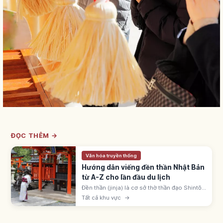
ĐỌC THÊM →
Văn hóa truyền thống
Hướng dẫn viếng đền thần Nhật Bản
từ A-Z cho lần đầu du lịch
Đền thần (jinja) là cơ sở thờ thần đạo Shintō
Nhật, khoảng 80.000 ngôi. Nhận biết qua
Tất cả khu vực
→
cổng torii; quy trình: torii, temizuya, ni-rei ni-
hakushu ichi-rei.