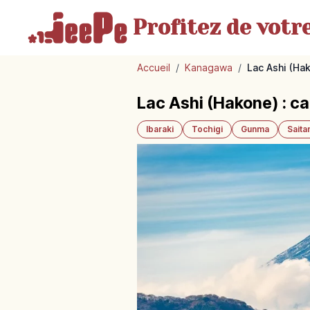
Profitez de votr
Accueil
/
Kanagawa
/
Lac Ashi (Hak
Lac Ashi (Hakone) : cal
Ibaraki
Tochigi
Gunma
Sait