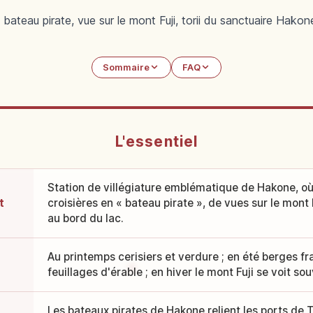
ateau pirate, vue sur le mont Fuji, torii du sanctuaire Hakone,
Sommaire
FAQ
L'essentiel
Station de villégiature emblématique de Hakone, où 
t
croisières en « bateau pirate », de vues sur le mont F
au bord du lac.
Au printemps cerisiers et verdure ; en été berges f
feuillages d'érable ; en hiver le mont Fuji se voit s
Les bateaux pirates de Hakone relient les ports de