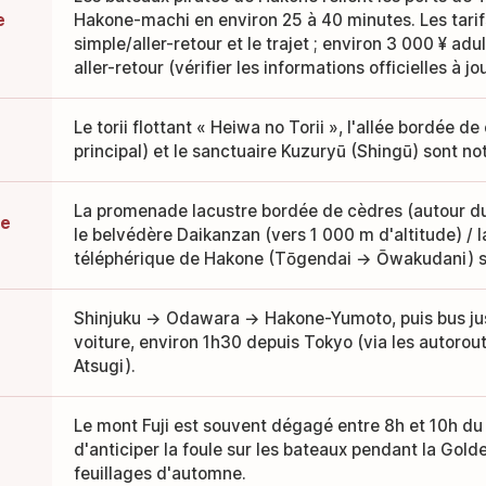
e
Hakone-machi en environ 25 à 40 minutes. Les tarifs
simple/aller-retour et le trajet ; environ 3 000 ¥ adu
aller-retour (vérifier les informations officielles à jou
Le torii flottant « Heiwa no Torii », l'allée bordée d
principal) et le sanctuaire Kuzuryū (Shingū) sont 
La promenade lacustre bordée de cèdres (autour d
le
le belvédère Daikanzan (vers 1 000 m d'altitude) / l
téléphérique de Hakone (Tōgendai → Ōwakudani) s
Shinjuku → Odawara → Hakone-Yumoto, puis bus jus
voiture, environ 1h30 depuis Tokyo (via les autoro
Atsugi).
Le mont Fuji est souvent dégagé entre 8h et 10h du
d'anticiper la foule sur les bateaux pendant la Gold
feuillages d'automne.