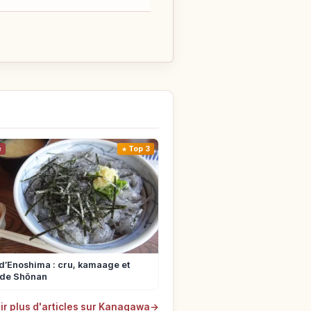
e
Top 3
d’Enoshima : cru, kamaage et
 de Shōnan
ir plus d'articles sur Kanagawa
→