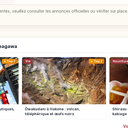
entes, veuillez consulter les annonces officielles ou vérifier sur place.
anagawa
Top 1
Vie
Top 2
Nourritur
utiques,
Ōwakudani à Hakone : volcan,
Shirasu 
téléphérique et œufs noirs
kakiage
Vo