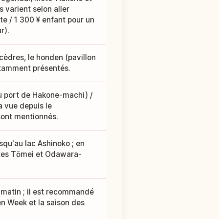
 varient selon aller
lte / 1 300 ¥ enfant pour un
r).
e cèdres, le honden (pavillon
notamment présentés.
u port de Hakone-machi) /
a vue depuis le
ont mentionnés.
qu'au lac Ashinoko ; en
utes Tōmei et Odawara-
 matin ; il est recommandé
en Week et la saison des