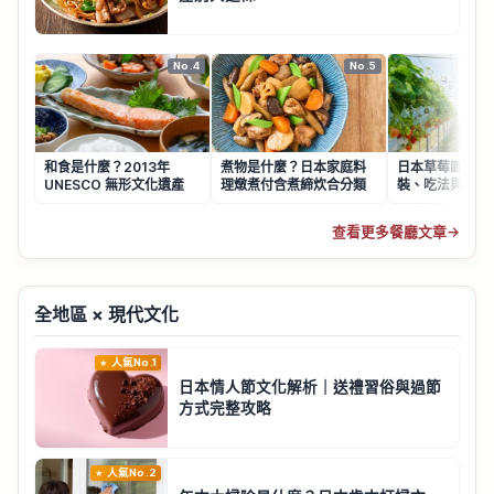
No.4
No.5
和食是什麼？2013年
煮物是什麼？日本家庭料
日本草莓園採果
UNESCO 無形文化遺產
理燉煮付含煮締炊合分類
裝、吃法與農園
查看更多餐廳文章
→
全地區 × 現代文化
人氣No.1
日本情人節文化解析｜送禮習俗與過節
方式完整攻略
人氣No.2