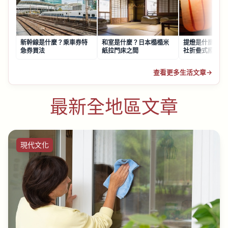
新幹線是什麼？乘車券特
和室是什麼？日本榻榻米
提燈是什麼？日
急券買法
紙拉門床之間
社折疊式照明
查看更多生活文章
→
最新全地區文章
現代文化