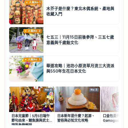
人氣No.1
木芥子是什麼？東北木偶系統、產地與
收藏入門
人氣No.2
七五三｜11月15日前後參拜、三五七歲
意義與千歲飴文化
人氣No.3
華道攻略｜池坊小原流草月流三大流派
與550年生花日本文化
No.4
No.5
日本兒童節｜5月5日端午
日本新年是什麼？起源、
口金包是什麼？
節句由來、鯉魚旗與武士
習俗與必知文化攻略
Gamaguchi 
頭盔象徵解說