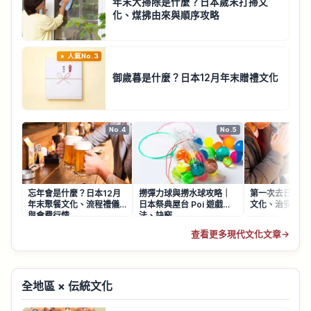
年末大掃除是什麼？日本歲末打掃文
化、煤拂由來與順序攻略
人氣No.3
御歲暮是什麼？日本12月年末贈禮文化
No.4
No.5
忘年會是什麼？日本12月
撈彈力球與撈水球攻略｜
第一次去日本必
年末聚餐文化、流程禮儀
日本祭典屋台 Poi 遊戲玩
文化、治安與禮
與會費行情
法、訣竅
查看更多現代文化文章
→
全地區 × 伝統文化