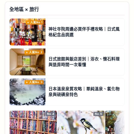
全地區 × 旅行
人氣No.1
神社寺院周邊必買伴手禮攻略｜日式風
格紀念品挑選
人氣No.2
日式旅館與飯店差別｜浴衣、懷石料理
與退房時間一次看懂
人氣No.3
日本溫泉泉質攻略｜單純溫泉、氯化物
泉與硫磺泉特色
No.4
No.5