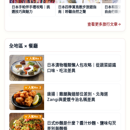
日本手帕伴手禮攻略｜挑
日本四季賞鳥散步旅遊指
日本和服浴衣租
選技巧與魅力
南｜聆聽自然之聲
自由行觀光體驗
查看更多旅行文章
→
全地區 × 餐廳
人氣No.1
日本漬物種類懶人包攻略｜從蔬菜認識
口味、吃法差異
人氣No.2
唐揚｜雞腿胸翅部位差別、北海道
Zangi與愛媛今治名稱差異
人氣No.3
日式炒麵是什麼？醬汁炒麵、鹽味勾芡
差別與麵條