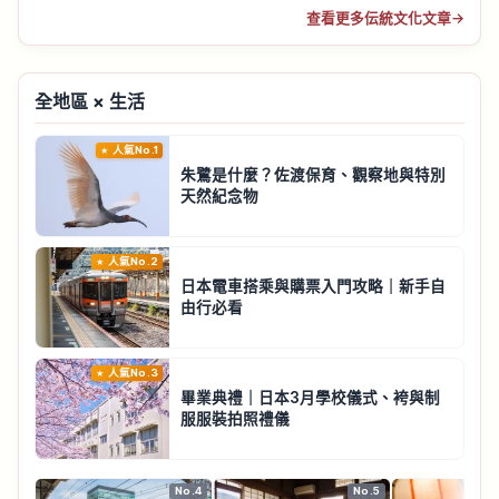
查看更多伝統文化文章
→
全地區 × 生活
人氣No.1
朱鷺是什麼？佐渡保育、觀察地與特別
天然紀念物
人氣No.2
日本電車搭乘與購票入門攻略｜新手自
由行必看
人氣No.3
畢業典禮｜日本3月學校儀式、袴與制
服服裝拍照禮儀
No.4
No.5