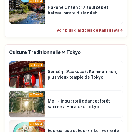
Top 2
Hakone Onsen : 17 sources et
bateau pirate du lac Ashi
Voir plus d'articles de Kanagawa
→
Culture Traditionnelle × Tokyo
Top 1
Sensō-ji (Asakusa) : Kaminarimon,
plus vieux temple de Tokyo
Top 2
Meiji-jingu : torii géant et forêt
sacrée à Harajuku Tokyo
Top 3
Edo-garasu et Edo-kiriko : verre de