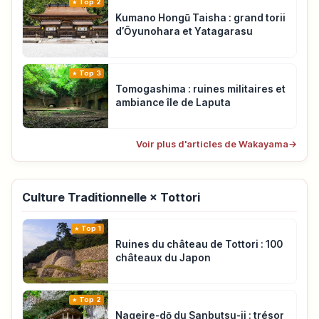
Top 2
Kumano Hongū Taisha : grand torii
d’Ōyunohara et Yatagarasu
Top 3
Tomogashima : ruines militaires et
ambiance île de Laputa
Voir plus d'articles de Wakayama
→
Culture Traditionnelle × Tottori
Top 1
Ruines du château de Tottori : 100
châteaux du Japon
Top 2
Nageire-dō du Sanbutsu-ji : trésor