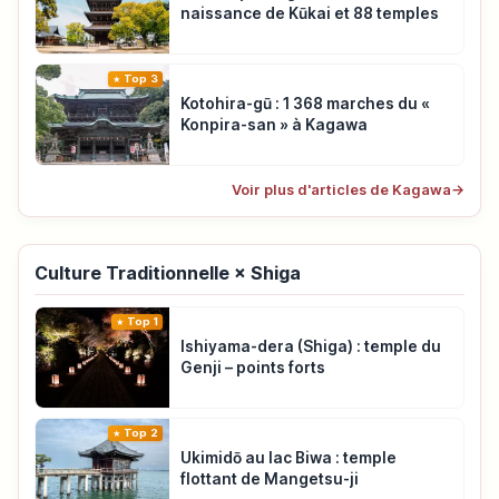
naissance de Kūkai et 88 temples
Top 3
Kotohira-gū : 1 368 marches du «
Konpira-san » à Kagawa
Voir plus d'articles de Kagawa
→
Culture Traditionnelle × Shiga
Top 1
Ishiyama-dera (Shiga) : temple du
Genji – points forts
Top 2
Ukimidō au lac Biwa : temple
flottant de Mangetsu-ji