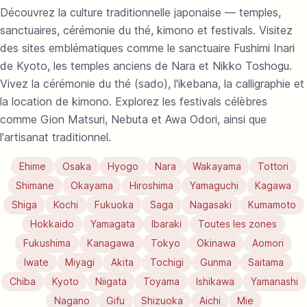
Découvrez la culture traditionnelle japonaise — temples,
sanctuaires, cérémonie du thé, kimono et festivals. Visitez
des sites emblématiques comme le sanctuaire Fushimi Inari
de Kyoto, les temples anciens de Nara et Nikko Toshogu.
Vivez la cérémonie du thé (sado), l'ikebana, la calligraphie et
la location de kimono. Explorez les festivals célèbres
comme Gion Matsuri, Nebuta et Awa Odori, ainsi que
l'artisanat traditionnel.
Ehime
Osaka
Hyogo
Nara
Wakayama
Tottori
Shimane
Okayama
Hiroshima
Yamaguchi
Kagawa
Shiga
Kochi
Fukuoka
Saga
Nagasaki
Kumamoto
Hokkaido
Yamagata
Ibaraki
Toutes les zones
Fukushima
Kanagawa
Tokyo
Okinawa
Aomori
Iwate
Miyagi
Akita
Tochigi
Gunma
Saitama
Chiba
Kyoto
Niigata
Toyama
Ishikawa
Yamanashi
Nagano
Gifu
Shizuoka
Aichi
Mie