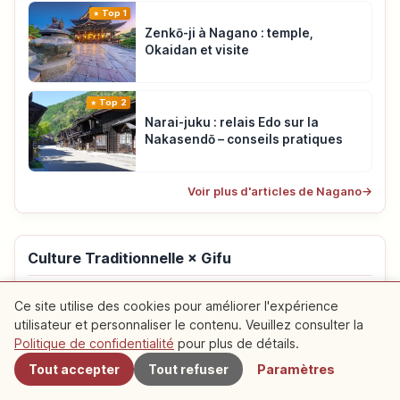
Top 1
Zenkō-ji à Nagano : temple,
Okaidan et visite
Top 2
Narai-juku : relais Edo sur la
Nakasendō – conseils pratiques
Voir plus d'articles de Nagano
→
Culture Traditionnelle × Gifu
Top 1
Ce site utilise des cookies pour améliorer l'expérience
Shirakawa-gō : village UNESCO et
utilisateur et personnaliser le contenu. Veuillez consulter la
maisons gasshō
Politique de confidentialité
pour plus de détails.
Tout accepter
Tout refuser
Paramètres
Top 2