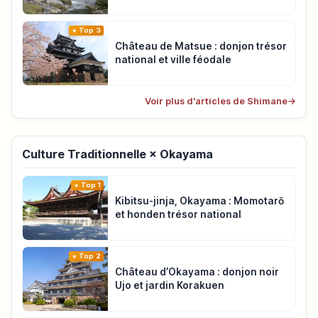
Top 3
Château de Matsue : donjon trésor
national et ville féodale
Voir plus d'articles de Shimane
→
Culture Traditionnelle × Okayama
Top 1
Kibitsu-jinja, Okayama : Momotarō
et honden trésor national
Top 2
Château d’Okayama : donjon noir
Ujo et jardin Korakuen