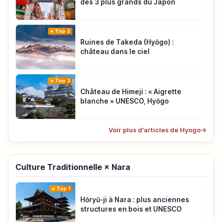
des 3 plus grands du Japon
Top 2
Ruines de Takeda (Hyōgo) :
château dans le ciel
Top 3
Château de Himeji : « Aigrette
blanche » UNESCO, Hyōgo
Voir plus d'articles de Hyogo
→
Culture Traditionnelle × Nara
Top 1
Hōryū-ji à Nara : plus anciennes
structures en bois et UNESCO