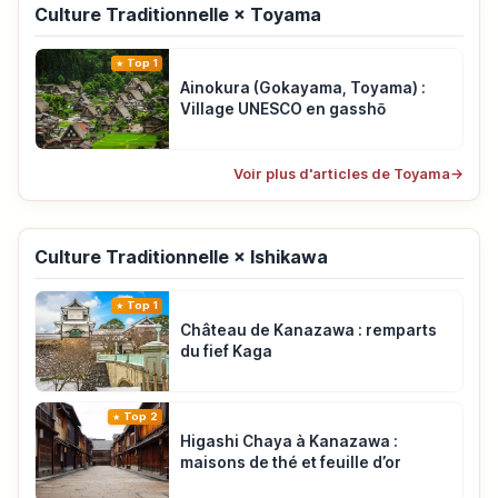
Culture Traditionnelle × Toyama
Top 1
Ainokura (Gokayama, Toyama) :
Village UNESCO en gasshō
Voir plus d'articles de Toyama
→
Culture Traditionnelle × Ishikawa
Top 1
Château de Kanazawa : remparts
du fief Kaga
Top 2
Higashi Chaya à Kanazawa :
maisons de thé et feuille d’or