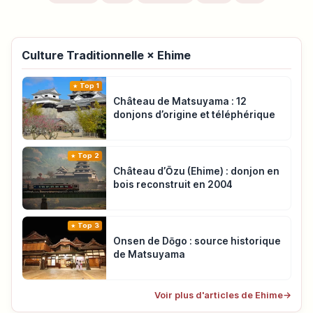
Culture Traditionnelle × Ehime
Top 1
Château de Matsuyama : 12
donjons d’origine et téléphérique
Top 2
Château d’Ōzu (Ehime) : donjon en
bois reconstruit en 2004
Top 3
Onsen de Dōgo : source historique
de Matsuyama
Voir plus d'articles de Ehime
→