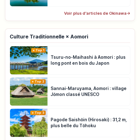
Voir plus d'articles de Okinawa
→
Culture Traditionnelle × Aomori
Top 1
Tsuru-no-Maihashi à Aomori : plus
long pont en bois du Japon
Top 2
Sannai-Maruyama, Aomori : village
Jōmon classé UNESCO
Top 3
Pagode Saishōin (Hirosaki) : 31,2 m,
plus belle du Tōhoku