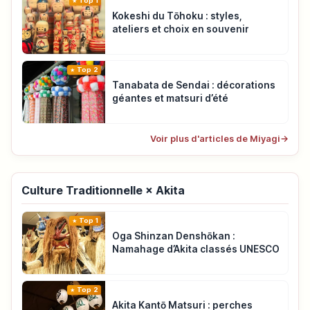
Top 1
Kokeshi du Tōhoku : styles,
ateliers et choix en souvenir
Top 2
Tanabata de Sendai : décorations
géantes et matsuri d’été
Voir plus d'articles de Miyagi
→
Culture Traditionnelle × Akita
Top 1
Oga Shinzan Denshōkan :
Namahage d’Akita classés UNESCO
Top 2
Akita Kantō Matsuri : perches